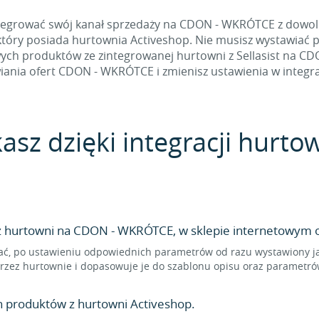
tegrować swój kanał sprzedaży na CDON - WKRÓTCE z dowolną
 który posiada hurtownia Activeshop. Nie musisz wystawiać 
ch produktów ze zintegrowanej hurtowni z Sellasist na CDO
ania ofert CDON - WKRÓTCE i zmienisz ustawienia w integra
asz dzięki integracji hurto
 hurtowni na CDON - WKRÓTCE, w sklepie internetowym or
ać, po ustawieniu odpowiednich parametrów od razu wystawiony j
przez hurtownie i dopasowuje je do szablonu opisu oraz paramet
n produktów z hurtowni Activeshop.