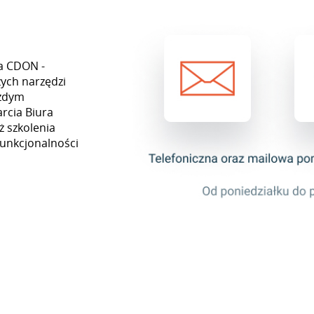
ta CDON -
ych narzędzi
ażdym
rcia Biura
ż szkolenia
funkcjonalności