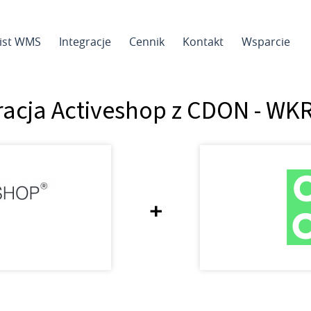
sist WMS
Integracje
Cennik
Kontakt
Wsparcie
racja Activeshop z CDON - W
+