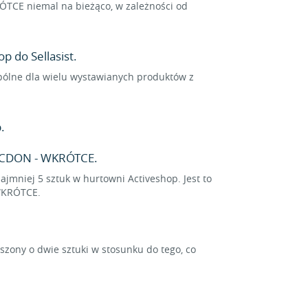
TCE niemal na bieżąco, w zależności od
p do Sellasist.
spólne dla wielu wystawianych produktów z
.
a CDON - WKRÓTCE.
jmniej 5 sztuk w hurtowni Activeshop. Jest to
 WKRÓTCE.
ony o dwie sztuki w stosunku do tego, co