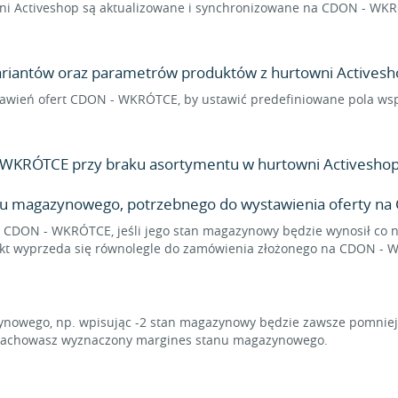
i Activeshop są aktualizowane i synchronizowane na CDON - WKRÓ
wariantów oraz parametrów produktów z hurtowni Activesho
ustawień ofert CDON - WKRÓTCE, by ustawić predefiniowane pola w
WKRÓTCE przy braku asortymentu w hurtowni Activeshop
nu magazynowego, potrzebnego do wystawienia oferty n
a CDON - WKRÓTCE, jeśli jego stan magazynowy będzie wynosił co na
dukt wyprzeda się równolegle do zamówienia złożonego na CDON -
owego, np. wpisując -2 stan magazynowy będzie zawsze pomniejsz
mu zachowasz wyznaczony margines stanu magazynowego.