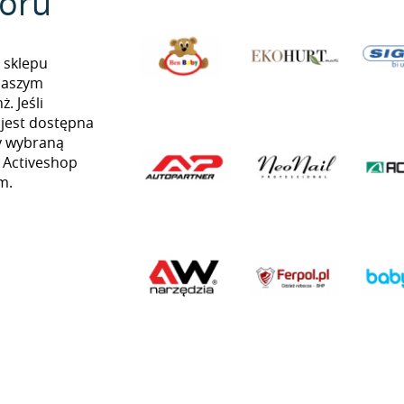
oru
 sklepu
naszym
. Jeśli
 jest dostępna
my wybraną
ą Activeshop
m.