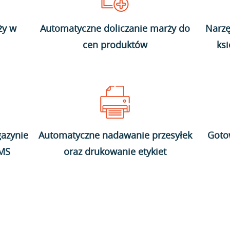
ży w
Automatyczne doliczanie marży do
Narzę
cen produktów
ks
azynie
Automatyczne nadawanie przesyłek
Goto
WMS
oraz drukowanie etykiet