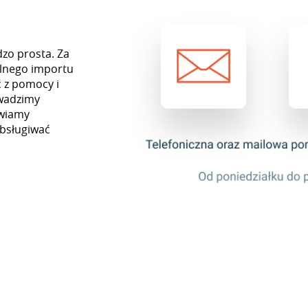
dzo prosta. Za
lnego importu
 z pomocy i
owadzimy
awiamy
obsługiwać