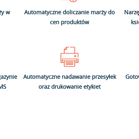
ży w
Automatyczne doliczanie marży do
Narzę
cen produktów
ks
azynie
Automatyczne nadawanie przesyłek
Goto
WMS
oraz drukowanie etykiet