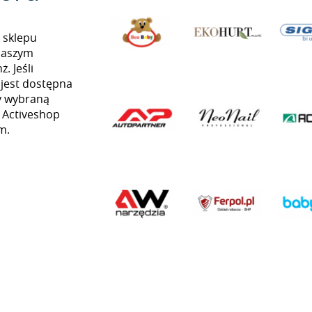
 sklepu
naszym
. Jeśli
 jest dostępna
my wybraną
ą Activeshop
m.