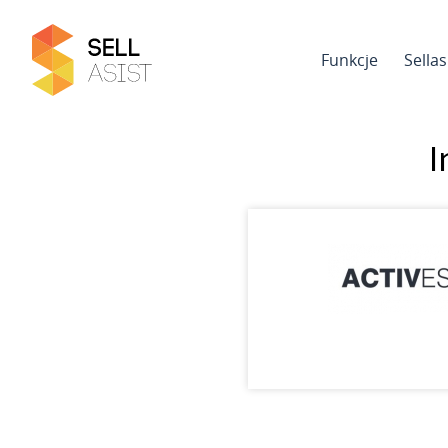
Funkcje
Sella
I