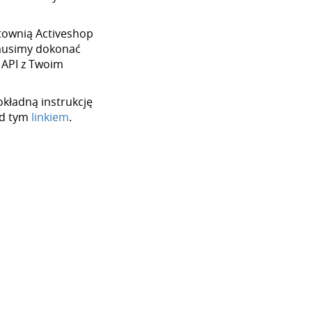
urtownią Activeshop
 musimy dokonać
 API z Twoim
okładną instrukcję
od tym
linkiem
.