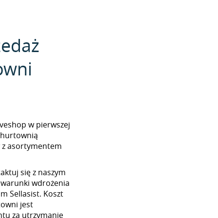
zedaż
owni
tiveshop w pierwszej
z hurtownią
w z asortymentem
aktuj się z naszym
 warunki wdrożenia
m Sellasist. Koszt
towni jest
tu za utrzymanie