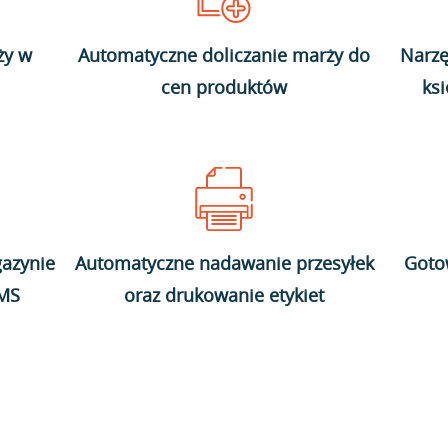
ży w
Automatyczne doliczanie marży do
Narzę
cen produktów
ks
azynie
Automatyczne nadawanie przesyłek
Goto
WMS
oraz drukowanie etykiet