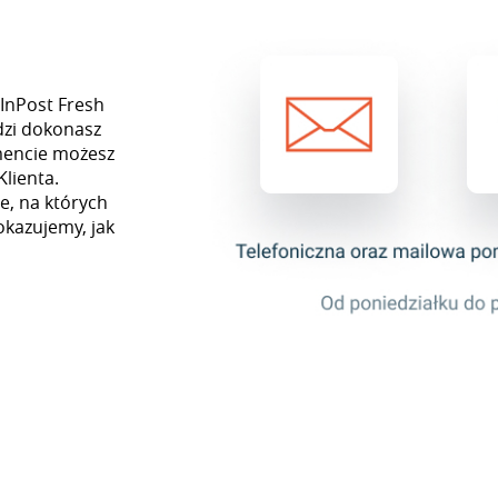
InPost Fresh
dzi dokonasz
mencie możesz
Klienta.
e, na których
okazujemy, jak