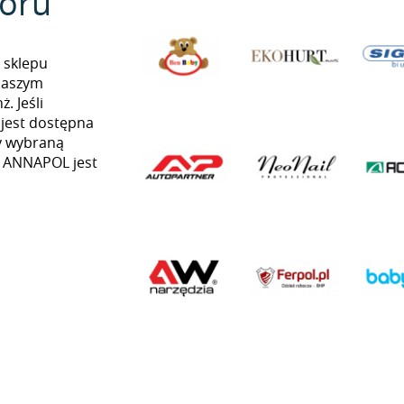
oru
 sklepu
naszym
. Jeśli
 jest dostępna
my wybraną
ią ANNAPOL jest