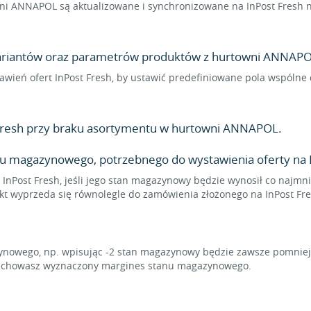
i ANNAPOL są aktualizowane i synchronizowane na InPost Fresh ni
 wariantów oraz parametrów produktów z hurtowni ANNAPOL
stawień ofert InPost Fresh, by ustawić predefiniowane pola wspóln
Fresh przy braku asortymentu w hurtowni ANNAPOL.
u magazynowego, potrzebnego do wystawienia oferty na I
 InPost Fresh, jeśli jego stan magazynowy będzie wynosił co najmn
ukt wyprzeda się równolegle do zamówienia złożonego na InPost Fre
owego, np. wpisując -2 stan magazynowy będzie zawsze pomniejsz
zachowasz wyznaczony margines stanu magazynowego.