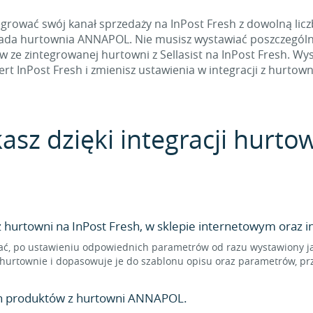
grować swój kanał sprzedaży na InPost Fresh z dowolną licz
iada hurtownia ANNAPOL. Nie musisz wystawiać poszczególn
e zintegrowanej hurtowni z Sellasist na InPost Fresh. Wyst
ert InPost Fresh i zmienisz ustawienia w integracji z hurtown
kasz dzięki integracji hur
hurtowni na InPost Fresh, w sklepie internetowym oraz i
ć, po ustawieniu odpowiednich parametrów od razu wystawiony jako
hurtownie i dopasowuje je do szablonu opisu oraz parametrów, prz
en produktów z hurtowni ANNAPOL.