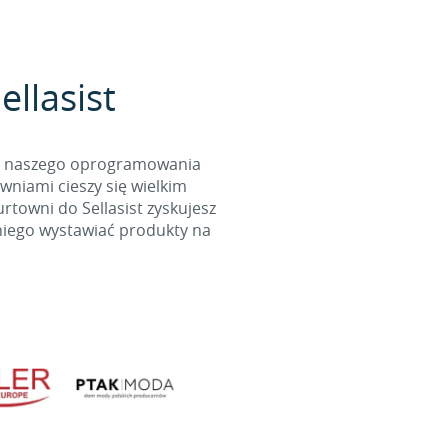
llasist
cą naszego oprogramowania
wniami cieszy się wielkim
towni do Sellasist zyskujesz
niego wystawiać produkty na