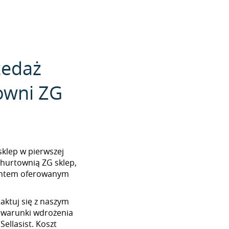
zedaż
owni ZG
 sklep w pierwszej
 hurtownią ZG sklep,
mentem oferowanym
aktuj się z naszym
 warunki wdrożenia
ellasist. Koszt