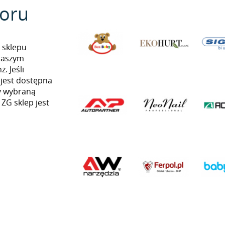
oru
 sklepu
naszym
. Jeśli
 jest dostępna
my wybraną
 ZG sklep jest