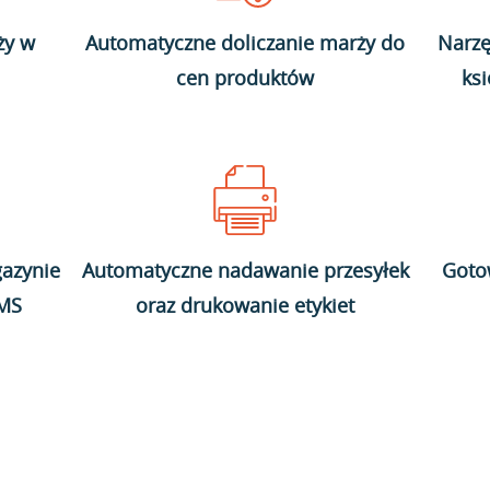
ży w
Automatyczne doliczanie marży do
Narzę
cen produktów
ks
azynie
Automatyczne nadawanie przesyłek
Goto
WMS
oraz drukowanie etykiet