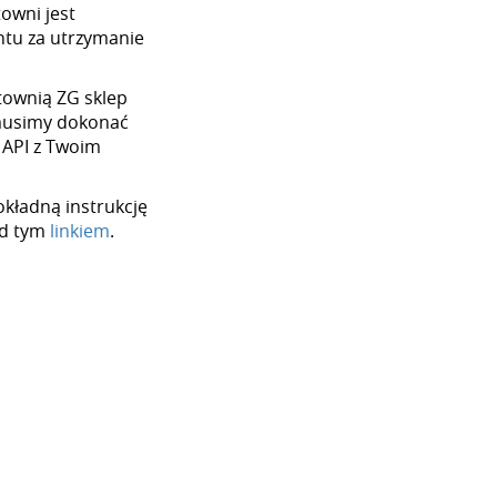
towni jest
tu za utrzymanie
urtownią ZG sklep
 musimy dokonać
 API z Twoim
okładną instrukcję
od tym
linkiem
.