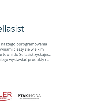
llasist
cą naszego oprogramowania
wniami cieszy się wielkim
towni do Sellasist zyskujesz
niego wystawiać produkty na