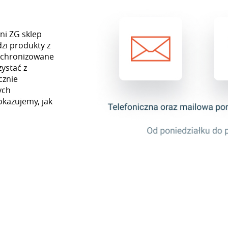
ni ZG sklep
zi produkty z
nchronizowane
ystać z
cznie
ych
okazujemy, jak