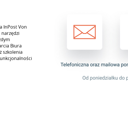
a InPost Von
 narzędzi
ażdym
rcia Biura
ż szkolenia
funkcjonalności