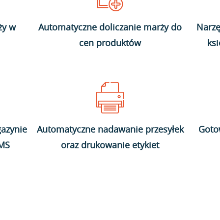
ży w
Automatyczne doliczanie marży do
Narzę
cen produktów
ks
azynie
Automatyczne nadawanie przesyłek
Goto
WMS
oraz drukowanie etykiet