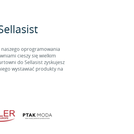
ellasist
cą naszego oprogramowania
wniami cieszy się wielkim
towni do Sellasist zyskujesz
niego wystawiać produkty na