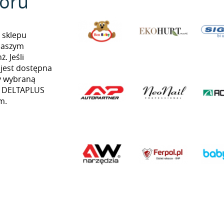
oru
 sklepu
naszym
. Jeśli
 jest dostępna
my wybraną
ią DELTAPLUS
m.