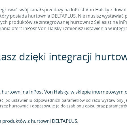
egrować swój kanał sprzedaży na InPost Von Halsky z dowol
 który posiada hurtownia DELTAPLUS. Nie musisz wystawiać 
h produktów ze zintegrowanej hurtowni z Sellasist na InPos
ania ofert InPost Von Halsky i zmienisz ustawienia w integra
kasz dzięki integracji hurt
hurtowni na InPost Von Halsky, w sklepie internetowym o
ć, po ustawieniu odpowiednich parametrów od razu wystawiony jako
rzez hurtownie i dopasowuje je do szablonu opisu oraz parametrów
n produktów z hurtowni DELTAPLUS.