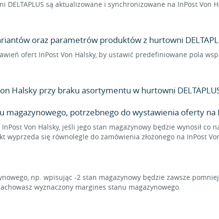
i DELTAPLUS są aktualizowane i synchronizowane na InPost Von Ha
 wariantów oraz parametrów produktów z hurtowni DELTAPLU
stawień ofert InPost Von Halsky, by ustawić predefiniowane pola w
Von Halsky przy braku asortymentu w hurtowni DELTAPLU
u magazynowego, potrzebnego do wystawienia oferty na I
 InPost Von Halsky, jeśli jego stan magazynowy będzie wynosił co n
ukt wyprzeda się równolegle do zamówienia złożonego na InPost Von
owego, np. wpisując -2 stan magazynowy będzie zawsze pomniejsz
u zachowasz wyznaczony margines stanu magazynowego.