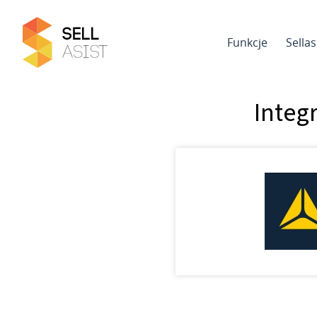
Funkcje
Sella
Integ