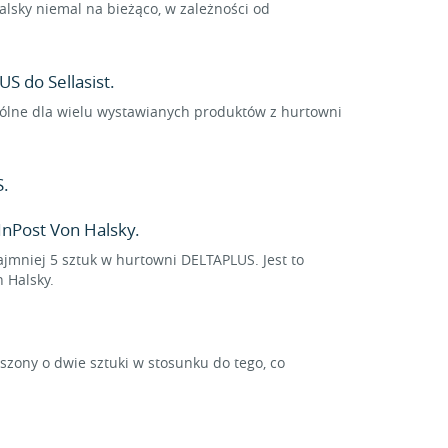
lsky niemal na bieżąco, w zależności od
S do Sellasist.
spólne dla wielu wystawianych produktów z hurtowni
S.
nPost Von Halsky.
ajmniej 5 sztuk w hurtowni DELTAPLUS. Jest to
 Halsky.
ony o dwie sztuki w stosunku do tego, co