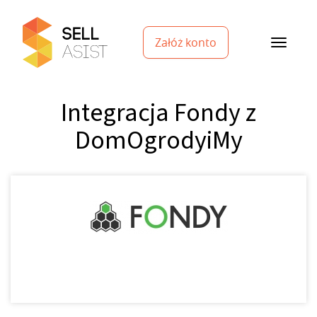
Załóż konto
Integracja Fondy z
DomOgrodyiMy