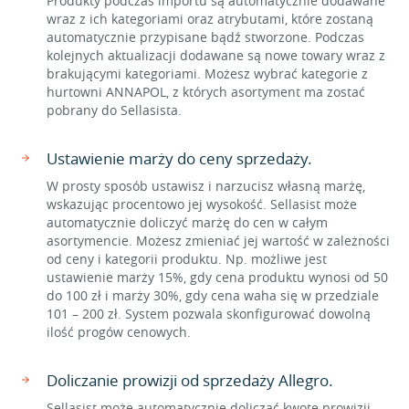
Produkty podczas importu są automatycznie dodawane
wraz z ich kategoriami oraz atrybutami, które zostaną
automatycznie przypisane bądź stworzone. Podczas
kolejnych aktualizacji dodawane są nowe towary wraz z
brakującymi kategoriami. Możesz wybrać kategorie z
hurtowni ANNAPOL, z których asortyment ma zostać
pobrany do Sellasista.
Ustawienie marży do ceny sprzedaży.
W prosty sposób ustawisz i narzucisz własną marżę,
wskazując procentowo jej wysokość. Sellasist może
automatycznie doliczyć marżę do cen w całym
asortymencie. Możesz zmieniać jej wartość w zależności
od ceny i kategorii produktu. Np. możliwe jest
ustawienie marży 15%, gdy cena produktu wynosi od 50
do 100 zł i marży 30%, gdy cena waha się w przedziale
101 – 200 zł. System pozwala skonfigurować dowolną
ilość progów cenowych.
Doliczanie prowizji od sprzedaży Allegro.
Sellasist może automatycznie doliczać kwotę prowizji