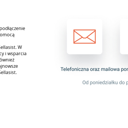
 podłączenie
 pomocą
ą
llasist. W
y i wsparcia
również
najnowsze
ellasist.