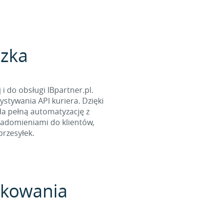
czka
 do obsługi IBpartner.pl.
stywania API kuriera. Dzięki
da pełną automatyzację z
iadomieniami do klientów,
rzesyłek.
pakowania