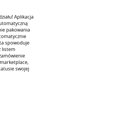
iału! Aplikacja
automatyczną
ybie pakowania
utomatycznie
 ta spowoduje
 listem
 zamówienie
 marketplace,
atusie swojej