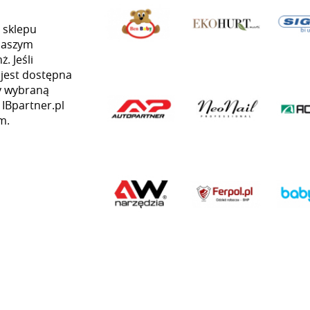
 sklepu
naszym
. Jeśli
 jest dostępna
my wybraną
 IBpartner.pl
m.