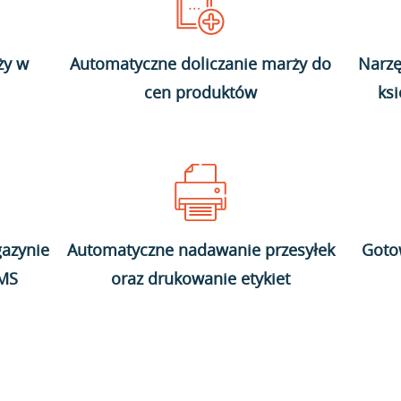
ży w
Automatyczne doliczanie marży do
Narzę
cen produktów
ks
azynie
Automatyczne nadawanie przesyłek
Goto
WMS
oraz drukowanie etykiet