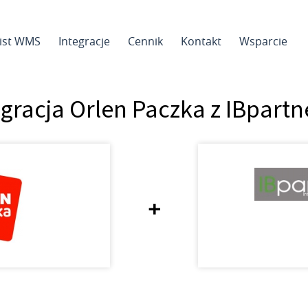
sist WMS
Integracje
Cennik
Kontakt
Wsparcie
egracja Orlen Paczka z IBpartne
+