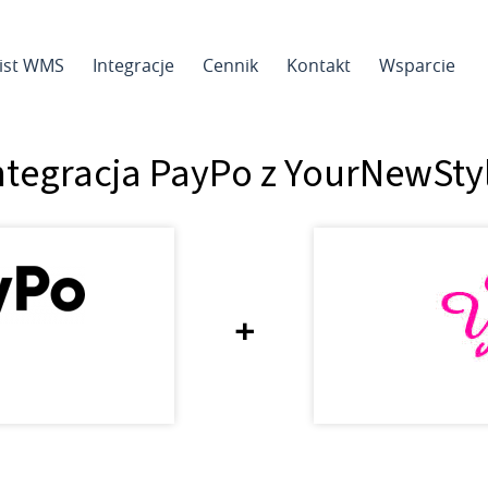
sist WMS
Integracje
Cennik
Kontakt
Wsparcie
ntegracja PayPo z YourNewSty
+