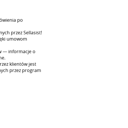
ówienia po
ych przez Sellasist!
dzięki umowom
w — informacje o
ne.
zez klientów jest
nych przez program