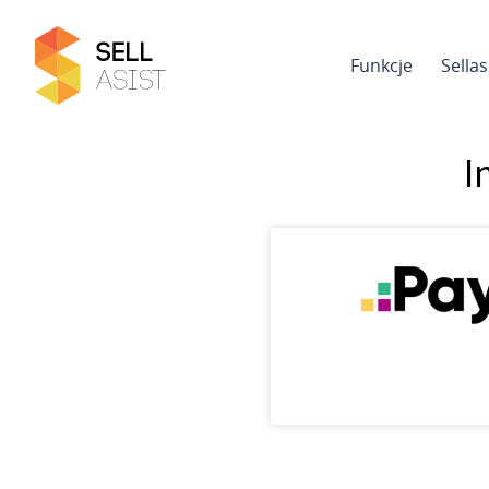
Funkcje
Sella
I