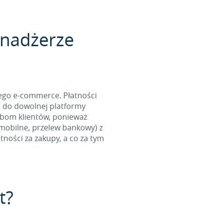
enadżerze
ego e-commerce. Płatności
m do dowolnej platformy
ebom klientów, ponieważ
 mobilne, przelew bankowy) z
ności za zakupy, a co za tym
t?