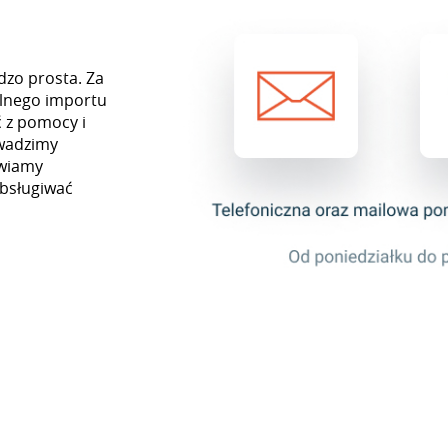
dzo prosta. Za
lnego importu
 z pomocy i
owadzimy
awiamy
obsługiwać