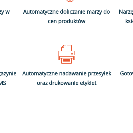
ży w
Automatyczne doliczanie marży do
Narzę
cen produktów
ks
azynie
Automatyczne nadawanie przesyłek
Goto
WMS
oraz drukowanie etykiet