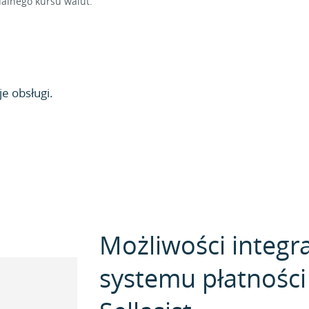
alnego kursu walut.
e obsługi.
Możliwości integra
systemu płatności