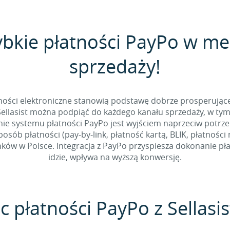
ybkie płatności PayPo w m
sprzedaży!
tności elektroniczne stanowią podstawę dobrze prosperując
ellasist można podpiąć do każdego kanału sprzedaży, w ty
ie systemu płatności PayPo jest wyjściem naprzeciw potrz
sób płatności (pay-by-link, płatność kartą, BLIK, płatności
ów w Polsce. Integracja z PayPo przyspiesza dokonanie płat
idzie, wpływa na wyższą konwersję.
c płatności PayPo z Sellasis