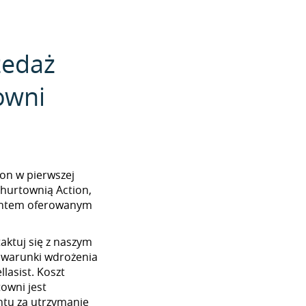
zedaż
owni
tion w pierwszej
 hurtownią Action,
mentem oferowanym
aktuj się z naszym
 warunki wdrożenia
lasist. Koszt
towni jest
tu za utrzymanie