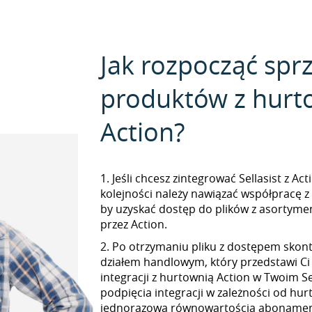
Jak rozpocząć spr
produktów z hurt
Action?
1. Jeśli chcesz zintegrować Sellasist z Ac
kolejności należy nawiązać współpracę z
by uzyskać dostęp do plików z asorty
przez Action.
2. Po otrzymaniu pliku z dostępem skont
działem handlowym, który przedstawi Ci
integracji z hurtownią Action w Twoim Sel
podpięcia integracji w zależności od hur
jednorazową równowartością abonamen