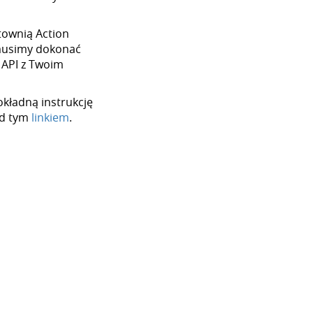
urtownią Action
 musimy dokonać
 API z Twoim
okładną instrukcję
od tym
linkiem
.