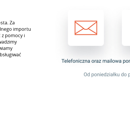
sta. Za
lnego importu
 z pomocy i
owadzimy
awiamy
obsługiwać