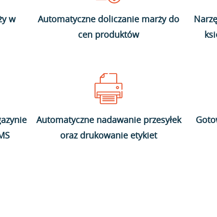
ży w
Automatyczne doliczanie marży do
Narzę
cen produktów
ks
azynie
Automatyczne nadawanie przesyłek
Goto
WMS
oraz drukowanie etykiet