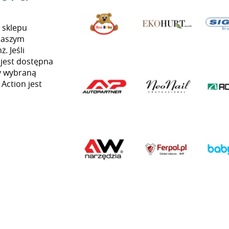
 sklepu
naszym
. Jeśli
 jest dostępna
my wybraną
 Action jest