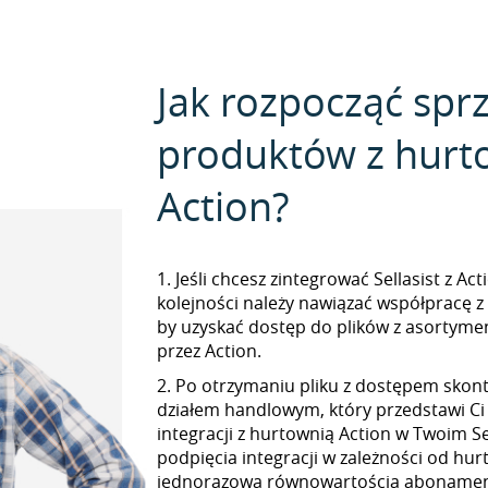
Jak rozpocząć spr
produktów z hurt
Action?
1. Jeśli chcesz zintegrować Sellasist z Ac
kolejności należy nawiązać współpracę z
by uzyskać dostęp do plików z asorty
przez Action.
2. Po otrzymaniu pliku z dostępem skont
działem handlowym, który przedstawi Ci
integracji z hurtownią Action w Twoim Sel
podpięcia integracji w zależności od hur
jednorazową równowartością abonamen