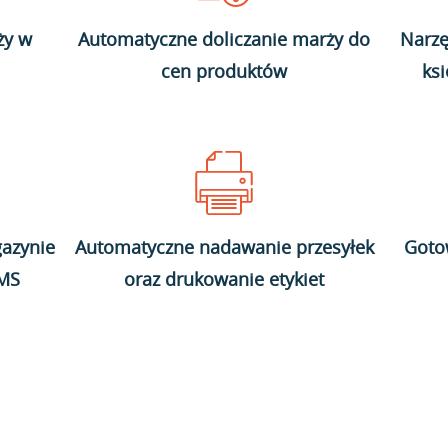
ży w
Automatyczne doliczanie marży do
Narzę
cen produktów
ks
azynie
Automatyczne nadawanie przesyłek
Goto
WMS
oraz drukowanie etykiet