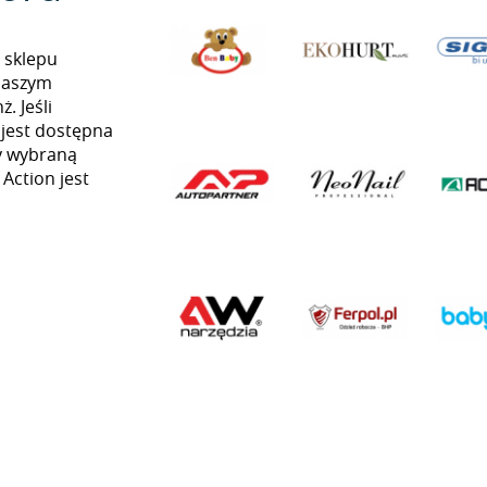
 sklepu
naszym
. Jeśli
 jest dostępna
my wybraną
 Action jest