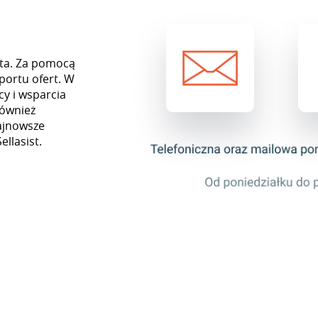
sta. Za pomocą
portu ofert. W
y i wsparcia
również
najnowsze
ellasist.