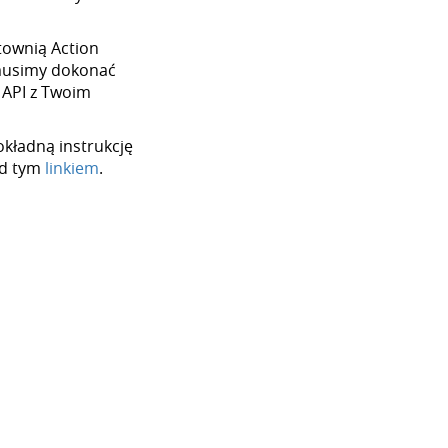
urtownią Action
 musimy dokonać
 API z Twoim
okładną instrukcję
od tym
linkiem
.