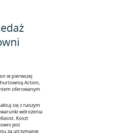
zedaż
owni
tion w pierwszej
 hurtownią Action,
mentem oferowanym
aktuj się z naszym
 warunki wdrożenia
lasist. Koszt
towni jest
tu za utrzymanie