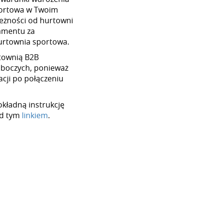
portowa w Twoim
ależności od hurtowni
amentu za
hurtownia sportowa.
urtownią B2B
oboczych, ponieważ
cji po połączeniu
okładną instrukcję
od tym
linkiem
.