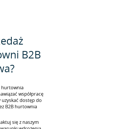
zedaż
owni B2B
wa?
2B hurtownia
 nawiązać współpracę
y uzyskać dostęp do
ez B2B hurtownia
aktuj się z naszym
 warunki wdrożenia