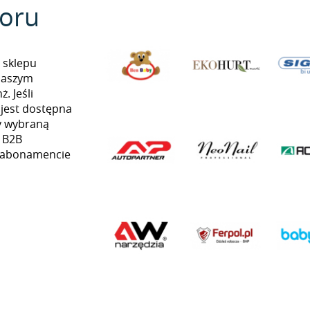
oru
 sklepu
naszym
. Jeśli
 jest dostępna
my wybraną
ą B2B
w abonamencie