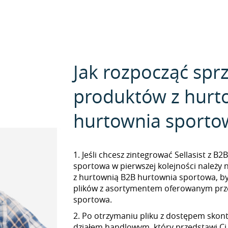
Jak rozpocząć spr
produktów z hurt
hurtownia sporto
1. Jeśli chcesz zintegrować Sellasist z B
sportowa w pierwszej kolejności należy
z hurtownią B2B hurtownia sportowa, b
plików z asortymentem oferowanym prz
sportowa.
2. Po otrzymaniu pliku z dostępem skont
działem handlowym, który przedstawi Ci