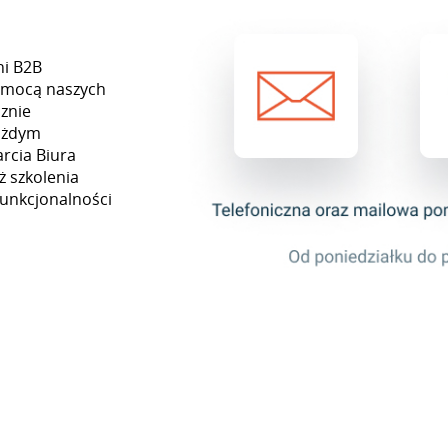
ni B2B
pomocą naszych
znie
każdym
rcia Biura
ż szkolenia
funkcjonalności