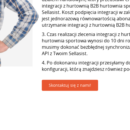
integracji z hurtownią B2B hurtownia s
Sellasist. Koszt podpięcia integracji w z
jest jednorazową równowartością abon
utrzymanie integracji z hurtownią B2B 
3. Czas realizacji zlecenia integracji z h
hurtownia sportowa wynosi do 10 dni r
musimy dokonać bezbłędnej synchroniza
API z Twoim Sellasist.
4. Po dokonaniu integracji przesyłamy d
konfiguracji, którą znajdziesz również p
Skontaktuj się z nami!