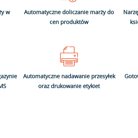
ży w
Automatyczne doliczanie marży do
Narzę
cen produktów
ks
azynie
Automatyczne nadawanie przesyłek
Goto
WMS
oraz drukowanie etykiet