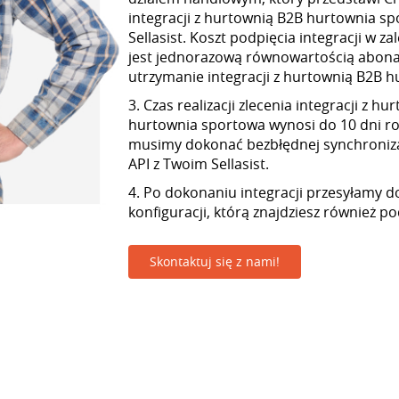
integracji z hurtownią B2B hurtownia s
Sellasist. Koszt podpięcia integracji w z
jest jednorazową równowartością abon
utrzymanie integracji z hurtownią B2B 
3. Czas realizacji zlecenia integracji z h
hurtownia sportowa wynosi do 10 dni r
musimy dokonać bezbłędnej synchroniza
API z Twoim Sellasist.
4. Po dokonaniu integracji przesyłamy d
konfiguracji, którą znajdziesz również p
Skontaktuj się z nami!