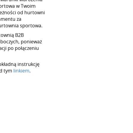
portowa w Twoim
ależności od hurtowni
amentu za
hurtownia sportowa.
urtownią B2B
oboczych, ponieważ
cji po połączeniu
okładną instrukcję
od tym
linkiem
.