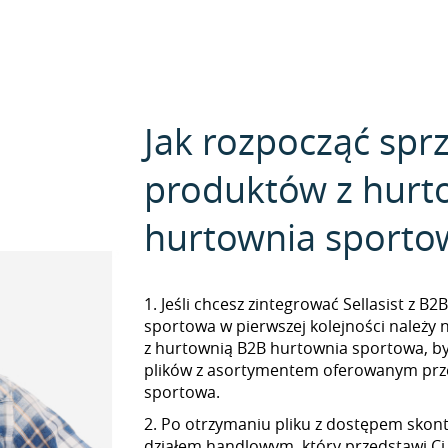
Jak rozpocząć spr
produktów z hurt
hurtownia sporto
1. Jeśli chcesz zintegrować Sellasist z B
sportowa w pierwszej kolejności należy
z hurtownią B2B hurtownia sportowa, b
plików z asortymentem oferowanym prz
sportowa.
2. Po otrzymaniu pliku z dostępem skont
działem handlowym, który przedstawi Ci