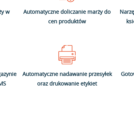
ży w
Automatyczne doliczanie marży do
Narzę
cen produktów
ks
azynie
Automatyczne nadawanie przesyłek
Goto
WMS
oraz drukowanie etykiet