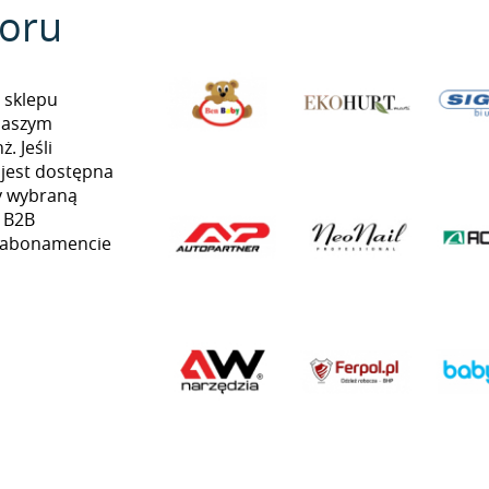
oru
 sklepu
naszym
. Jeśli
 jest dostępna
my wybraną
ą B2B
w abonamencie