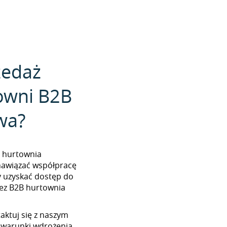
zedaż
owni B2B
wa?
2B hurtownia
 nawiązać współpracę
y uzyskać dostęp do
ez B2B hurtownia
aktuj się z naszym
 warunki wdrożenia