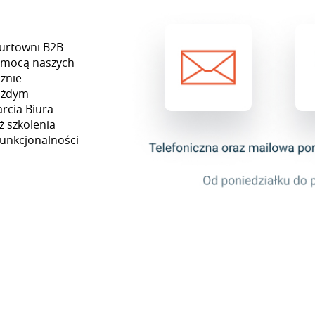
hurtowni B2B
pomocą naszych
znie
każdym
rcia Biura
ż szkolenia
funkcjonalności