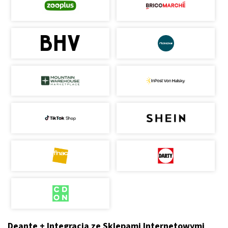
Deante + Integracja ze Sklepami Internetowymi