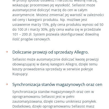
W prosty sposób ustawisz i narzucisz własną marżę,
wskazując procentowo jej wysokość. Sellasist może
automatycznie doliczyć marżę do cen w całym
asortymencie. Możesz zmieniać jej wartość w zależności
od ceny i kategorii produktu. Np. możliwe jest
ustawienie marży 15%, gdy cena produktu wynosi od 50
do 100 zł i marży 30%, gdy cena waha się w przedziale
101 – 200 zł. System pozwala skonfigurować dowolną
ilość progów cenowych.
Doliczanie prowizji od sprzedaży Allegro.
Sellasist może automatycznie doliczać kwotę prowizji
obowiązującej w danej kategorii Allegro, dzięki temu
koszty prowadzenia sprzedaży w serwisie pokryje
Kupujący.
Synchronizacja stanów magazynowych oraz cen
Synchronizacja stanów magazynowych oraz cen w
oprogramowaniu Sellasist jest w pełni
zautomatyzowana, dzięki czemu unikniesz pomyłek.
Dodatkowo, dzięki oprogramowaniu Sellasist masz