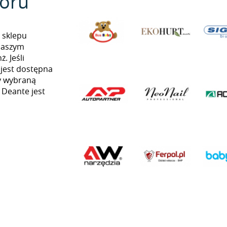
oru
 sklepu
naszym
. Jeśli
 jest dostępna
my wybraną
ą Deante jest