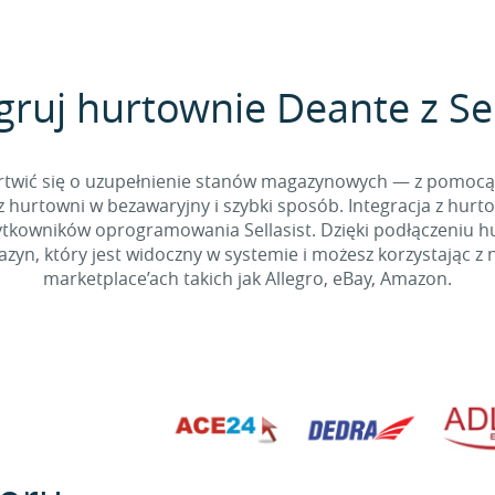
gruj hurtownie Deante z Sel
 martwić się o uzupełnienie stanów magazynowych — z pomo
 hurtowni w bezawaryjny i szybki sposób. Integracja z hurto
kowników oprogramowania Sellasist. Dzięki podłączeniu hur
yn, który jest widoczny w systemie i możesz korzystając z 
marketplace’ach takich jak Allegro, eBay, Amazon.