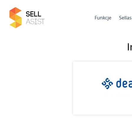
Funkcje
Sella
I