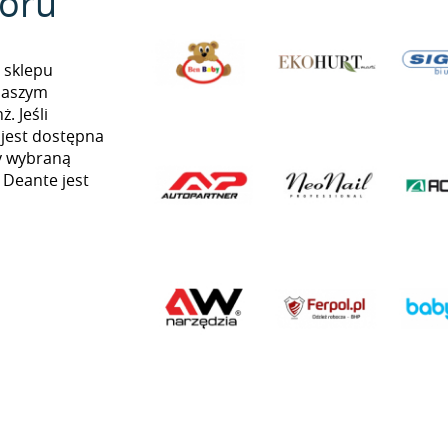
oru
 sklepu
naszym
. Jeśli
 jest dostępna
my wybraną
ą Deante jest