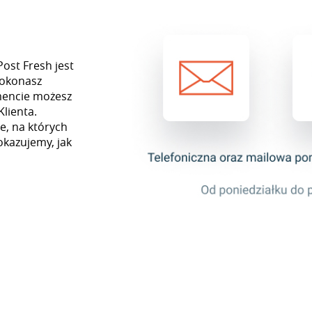
Post Fresh jest
dokonasz
mencie możesz
Klienta.
e, na których
okazujemy, jak