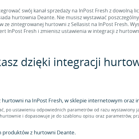
egrować swój kanał sprzedaży na InPost Fresh z dowolną licz
siada hurtownia Deante. Nie musisz wystawiać poszczególny
e zintegrowanej hurtowni z Sellasist na InPost Fresh. Wyst
ert InPost Fresh i zmienisz ustawienia w integracji z hurtown
asz dzięki integracji hurto
hurtowni na InPost Fresh, w sklepie internetowym oraz i
ć, po ustawieniu odpowiednich parametrów od razu wystawiony jako
hurtownie i dopasowuje je do szablonu opisu oraz parametrów, prz
n produktów z hurtowni Deante.