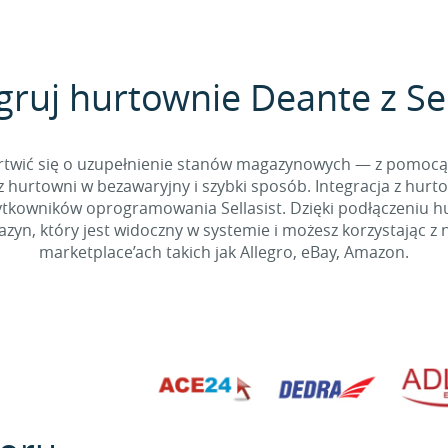
gruj hurtownie Deante z Sel
 martwić się o uzupełnienie stanów magazynowych — z pomo
 hurtowni w bezawaryjny i szybki sposób. Integracja z hurto
kowników oprogramowania Sellasist. Dzięki podłączeniu hur
yn, który jest widoczny w systemie i możesz korzystając z 
marketplace’ach takich jak Allegro, eBay, Amazon.