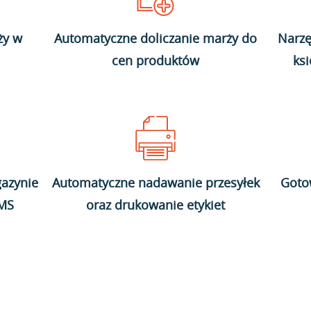
ży w
Automatyczne doliczanie marży do
Narzę
cen produktów
ks
azynie
Automatyczne nadawanie przesyłek
Goto
WMS
oraz drukowanie etykiet