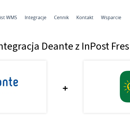
sist WMS
Integracje
Cennik
Kontakt
Wsparcie
ntegracja Deante z InPost Fre
+