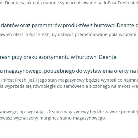
 Deante są aktualizowane i synchronizowane na InPost Fresh niem
wariantów oraz parametrów produktów z hurtowni Deante do
stawień ofert InPost Fresh, by ustawić predefiniowane pola wspóln
resh przy braku asortymentu w hurtowni Deante.
u magazynowego, potrzebnego do wystawienia oferty na I
 InPost Fresh, jeśli jego stan magazynowy będzie wynosił co najmni
ukt wyprzeda się równolegle do zamówienia złożonego na InPost Fre
owego, np. wpisując -2 stan magazynowy będzie zawsze pomniejsz
achowasz wyznaczony margines stanu magazynowego.