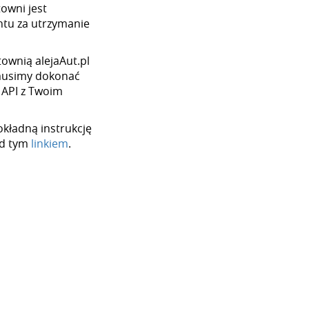
towni jest
tu za utrzymanie
rtownią alejaAut.pl
 musimy dokonać
 API z Twoim
okładną instrukcję
od tym
linkiem
.