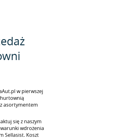
zedaż
owni
jaAut.pl w pierwszej
z hurtownią
w z asortymentem
aktuj się z naszym
 warunki wdrożenia
m Sellasist. Koszt