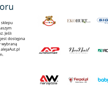
oru
 sklepu
naszym
. Jeśli
 jest dostępna
my wybraną
 alejaAut.pl
m.