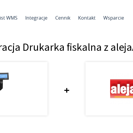
sist WMS
Integracje
Cennik
Kontakt
Wsparcie
racja Drukarka fiskalna z aleja
+