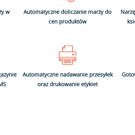
ży w
Automatyczne doliczanie marży do
Narzę
cen produktów
ks
azynie
Automatyczne nadawanie przesyłek
Goto
WMS
oraz drukowanie etykiet