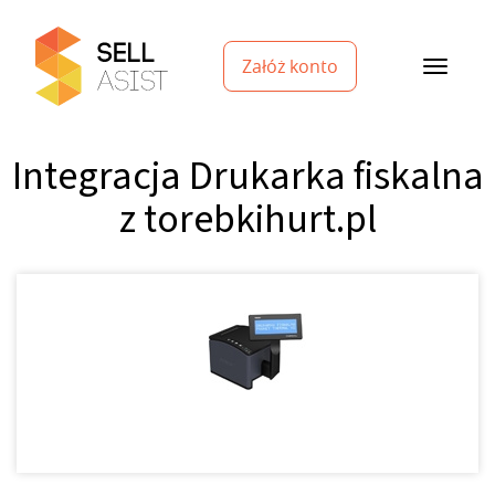
Załóż konto
Integracja Drukarka fiskalna
z torebkihurt.pl