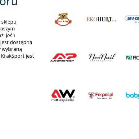
oru
 sklepu
naszym
. Jeśli
 jest dostępna
my wybraną
 KrakSport jest