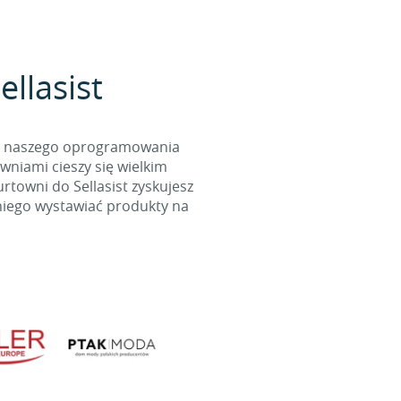
llasist
cą naszego oprogramowania
wniami cieszy się wielkim
towni do Sellasist zyskujesz
niego wystawiać produkty na