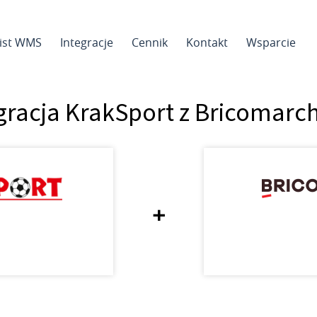
sist WMS
Integracje
Cennik
Kontakt
Wsparcie
gracja KrakSport z Bricomarc
+