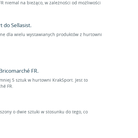
R niemal na bieżąco, w zależności od możliwości
 do Sellasist.
ólne dla wielu wystawianych produktów z hurtowni
Bricomarché FR.
niej 5 sztuk w hurtowni KrakSport. Jest to
ché FR.
ony o dwie sztuki w stosunku do tego, co