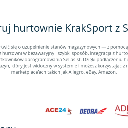
ruj hurtownie KrakSport z Se
 martwić się o uzupełnienie stanów magazynowych — z pomo
 hurtowni w bezawaryjny i szybki sposób. Integracja z hurto
kowników oprogramowania Sellasist. Dzięki podłączeniu hur
yn, który jest widoczny w systemie i możesz korzystając z 
marketplace’ach takich jak Allegro, eBay, Amazon.