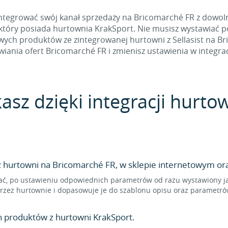
ntegrować swój kanał sprzedaży na Bricomarché FR z dowolną
, który posiada hurtownia KrakSport. Nie musisz wystawiać p
ch produktów ze zintegrowanej hurtowni z Sellasist na Bri
iania ofert Bricomarché FR i zmienisz ustawienia w integrac
asz dzięki integracji hurto
hurtowni na Bricomarché FR, w sklepie internetowym ora
ć, po ustawieniu odpowiednich parametrów od razu wystawiony jak
rzez hurtownie i dopasowuje je do szablonu opisu oraz parametró
n produktów z hurtowni KrakSport.