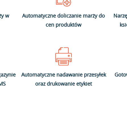
ży w
Automatyczne doliczanie marży do
Narzę
cen produktów
ks
azynie
Automatyczne nadawanie przesyłek
Goto
WMS
oraz drukowanie etykiet