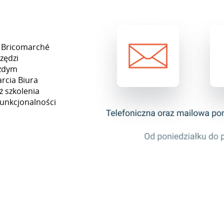
a Bricomarché
zędzi
ażdym
rcia Biura
ż szkolenia
funkcjonalności