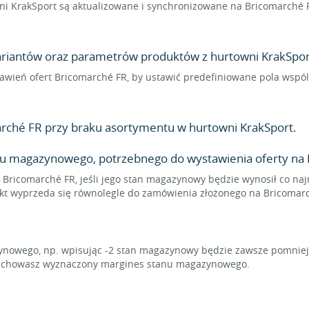
i KrakSport są aktualizowane i synchronizowane na Bricomarché F
wariantów oraz parametrów produktów z hurtowni KrakSport
ustawień ofert Bricomarché FR, by ustawić predefiniowane pola wsp
rché FR przy braku asortymentu w hurtowni KrakSport.
nu magazynowego, potrzebnego do wystawienia oferty na 
 Bricomarché FR, jeśli jego stan magazynowy będzie wynosił co najm
ukt wyprzeda się równolegle do zamówienia złożonego na Bricomar
owego, np. wpisując -2 stan magazynowy będzie zawsze pomniejsz
u zachowasz wyznaczony margines stanu magazynowego.