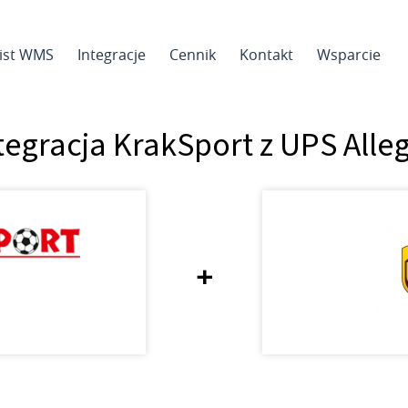
sist WMS
Integracje
Cennik
Kontakt
Wsparcie
tegracja KrakSport z UPS Alle
+