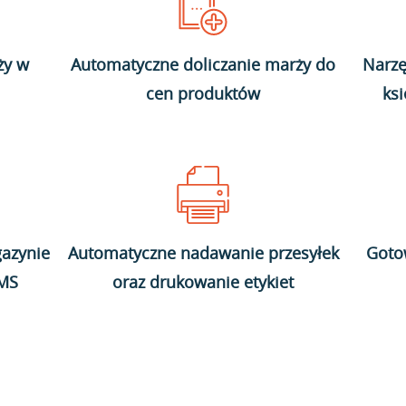
ży w
Automatyczne doliczanie marży do
Narzę
cen produktów
ks
azynie
Automatyczne nadawanie przesyłek
Goto
WMS
oraz drukowanie etykiet