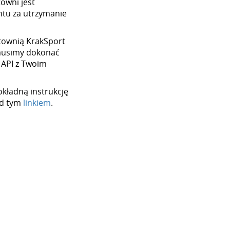
towni jest
tu za utrzymanie
urtownią KrakSport
 musimy dokonać
 API z Twoim
okładną instrukcję
od tym
linkiem
.