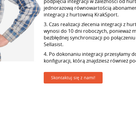
podpięcia integracji w zależności od hur
jednorazową równowartością abonamen
integracji z hurtownią KrakSport.
3. Czas realizacji zlecenia integracji z h
wynosi do 10 dni roboczych, ponieważ
bezbłędnej synchronizacji po połączeniu
Sellasist.
4. Po dokonaniu integracji przesyłamy d
konfiguracji, którą znajdziesz również p
Skontaktuj się z nami!