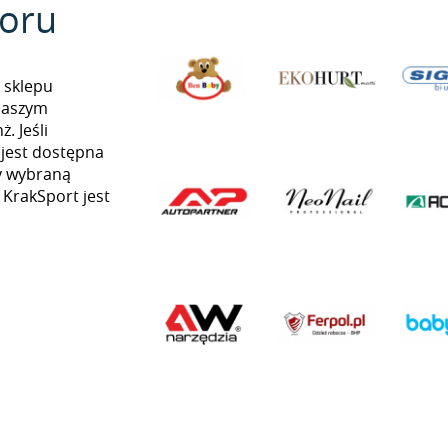
oru
 sklepu
naszym
. Jeśli
 jest dostępna
my wybraną
 KrakSport jest