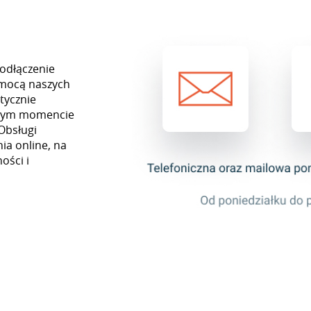
podłączenie
omocą naszych
tycznie
ażdym momencie
Obsługi
ia online, na
ości i