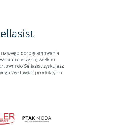
llasist
cą naszego oprogramowania
wniami cieszy się wielkim
towni do Sellasist zyskujesz
niego wystawiać produkty na