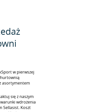
zedaż
owni
akSport w pierwszej
z hurtownią
 z asortymentem
aktuj się z naszym
 warunki wdrożenia
 Sellasist. Koszt