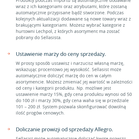
Produkty podczas importu są automatycznie dodawane
wraz z ich kategoriami oraz atrybutami, które zostaną
automatycznie przypisane bądź stworzone. Podczas
kolejnych aktualizacji dodawane są nowe towary wraz z
brakującymi kategoriami. Możesz wybrać kategorie z
hurtowni Lechpol, z których asortyment ma zostać
pobrany do Sellasista.
Ustawienie marży do ceny sprzedaży.
W prosty sposób ustawisz i narzucisz własną marżę,
wskazując procentowo jej wysokość. Sellasist może
automatycznie doliczyć marżę do cen w całym
asortymencie. Możesz zmieniać jej wartość w zależności
od ceny i kategorii produktu. Np. możliwe jest
ustawienie marży 15%, gdy cena produktu wynosi od 50
do 100 zł i marży 30%, gdy cena waha się w przedziale
101 – 200 zł. System pozwala skonfigurować dowolną
ilość progów cenowych.
Doliczanie prowizji od sprzedaży Allegro.
Sellasist może automatycznie doliczać kwotę prowizji