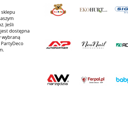
 sklepu
naszym
. Jeśli
 jest dostępna
my wybraną
ą PartyDeco
m.