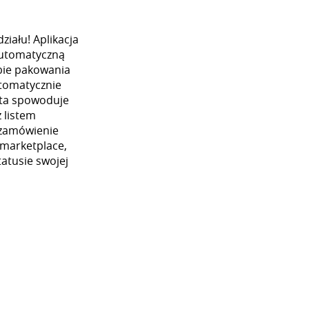
iału! Aplikacja
automatyczną
ybie pakowania
utomatycznie
 ta spowoduje
 listem
 zamówienie
 marketplace,
atusie swojej