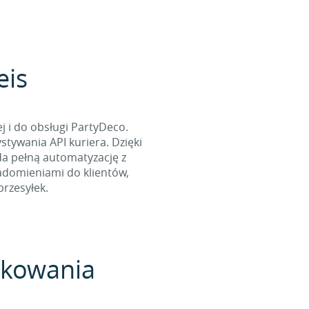
eis
 i do obsługi PartyDeco.
tywania API kuriera. Dzięki
da pełną automatyzację z
iadomieniami do klientów,
rzesyłek.
pakowania