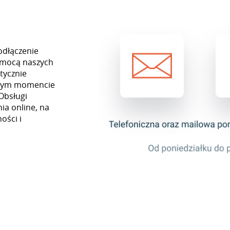
odłączenie
omocą naszych
tycznie
ażdym momencie
Obsługi
ia online, na
ości i