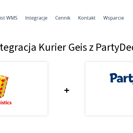
sist WMS
Integracje
Cennik
Kontakt
Wsparcie
tegracja Kurier Geis z PartyD
+