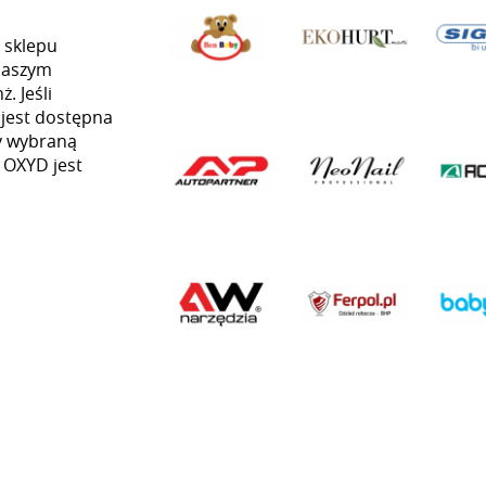
 sklepu
naszym
. Jeśli
 jest dostępna
my wybraną
ą OXYD jest