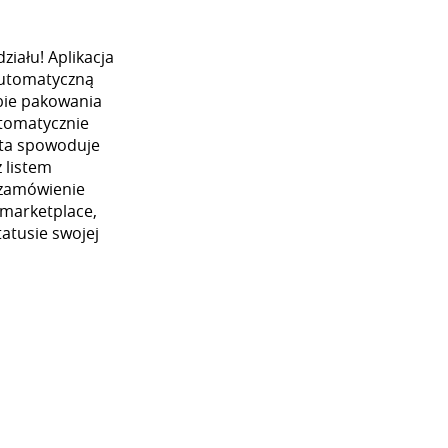
iału! Aplikacja
automatyczną
ybie pakowania
utomatycznie
 ta spowoduje
 listem
 zamówienie
 marketplace,
atusie swojej