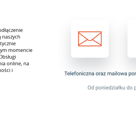
odłączenie
ą naszych
tycznie
ażdym momencie
Obsługi
ia online, na
ości i