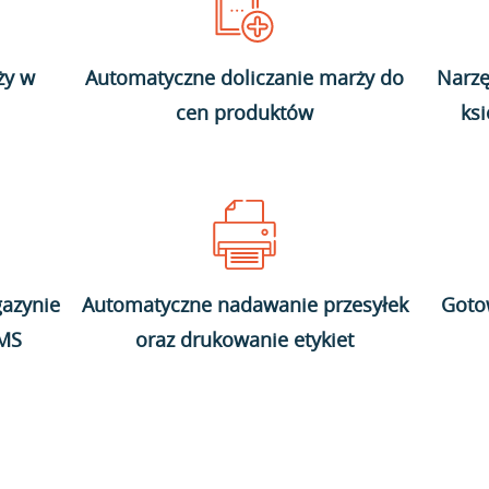
ży w
Automatyczne doliczanie marży do
Narzę
cen produktów
ks
azynie
Automatyczne nadawanie przesyłek
Goto
WMS
oraz drukowanie etykiet