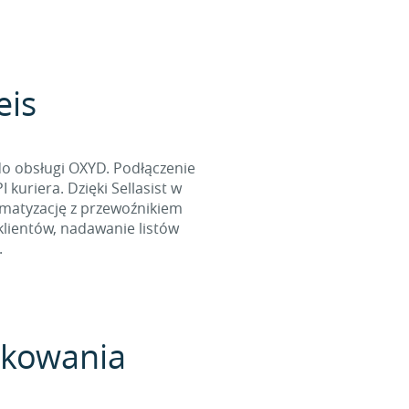
eis
do obsługi OXYD. Podłączenie
kuriera. Dzięki Sellasist w
omatyzację z przewoźnikiem
klientów, nadawanie listów
.
pakowania