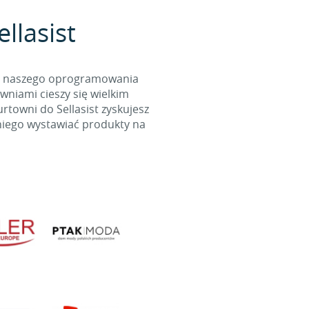
llasist
cą naszego oprogramowania
wniami cieszy się wielkim
towni do Sellasist zyskujesz
niego wystawiać produkty na