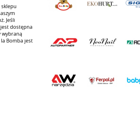
 sklepu
naszym
. Jeśli
 jest dostępna
my wybraną
ą la Bomba jest