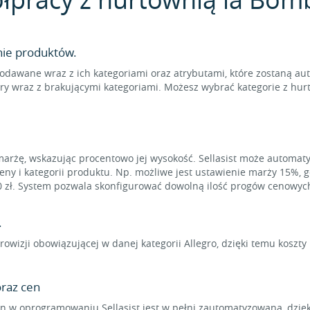
nie produktów.
odawane wraz z ich kategoriami oraz atrybutami, które zostaną au
ry wraz z brakującymi kategoriami. Możesz wybrać kategorie z hur
marżę, wskazując procentowo jej wysokość. Sellasist może automat
eny i kategorii produktu. Np. możliwe jest ustawienie marży 15%, 
0 zł. System pozwala skonfigurować dowolną ilość progów cenowyc
.
rowizji obowiązującej w danej kategorii Allegro, dzięki temu koszt
raz cen
 w oprogramowaniu Sellasist jest w pełni zautomatyzowana, dzięk