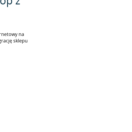
op z
ernetowy na
rację sklepu