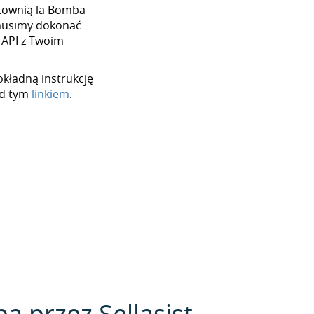
urtownią la Bomba
 musimy dokonać
 API z Twoim
okładną instrukcję
od tym
linkiem
.
a przez Sellasist