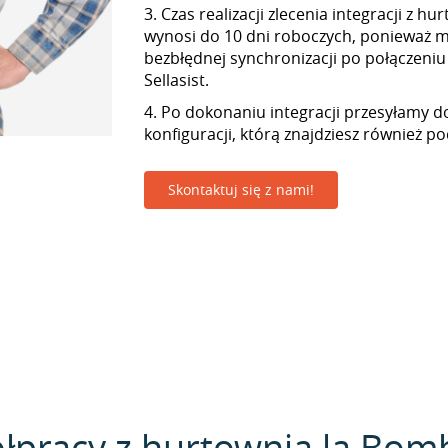
3. Czas realizacji zlecenia integracji z h
wynosi do 10 dni roboczych, ponieważ
bezbłędnej synchronizacji po połączeniu
Sellasist.
4. Po dokonaniu integracji przesyłamy d
konfiguracji, którą znajdziesz również p
Skontaktuj się z nami!
łpracy z hurtownią la Bomb