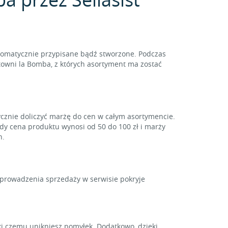
tomatycznie przypisane bądź stworzone. Podczas
towni la Bomba, z których asortyment ma zostać
ycznie doliczyć marżę do cen w całym asortymencie.
gdy cena produktu wynosi od 50 do 100 zł i marży
h.
y prowadzenia sprzedaży w serwisie pokryje
i czemu unikniesz pomyłek. Dodatkowo, dzięki