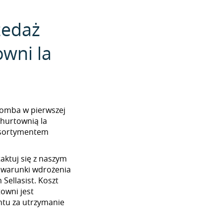
zedaż
wni la
a Bomba w pierwszej
 hurtownią la
asortymentem
aktuj się z naszym
 warunki wdrożenia
Sellasist. Koszt
towni jest
tu za utrzymanie