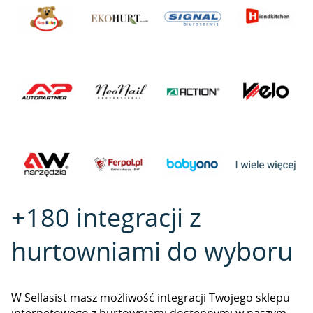
+180 integracji z
hurtowniami do wyboru
W Sellasist masz możliwość integracji Twojego sklepu