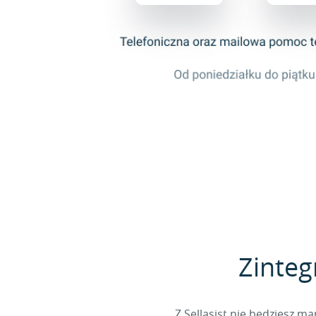
Zinteg
Z Sellasist nie będziesz