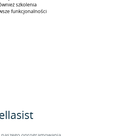
ównież szkolenia
wsze funkcjonalności
llasist
cą naszego oprogramowania