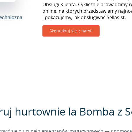
Obsługi Klienta. Cyklicznie prowadzimy r
online, na których przedstawiamy najno
i pokazujemy, jak obsługiwać Sellasist.
Skontaktuj się z nami!
ruj hurtownie la Bomba z Se
 martwić się o uzupełnienie stanów magazynowych — z pomo