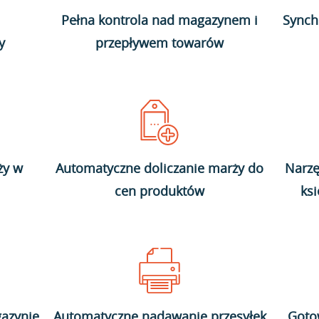
Pełna kontrola nad magazynem i
Synch
y
przepływem towarów
ży w
Automatyczne doliczanie marży do
Narzę
cen produktów
ks
azynie
Automatyczne nadawanie przesyłek
Goto