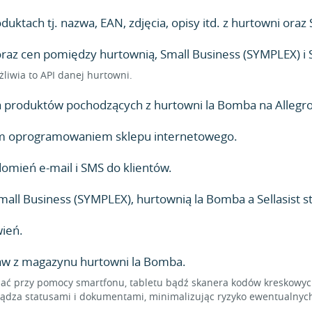
ktach tj. nazwa, EAN, zdjęcia, opisy itd. z hurtowni oraz 
z cen pomiędzy hurtownią, Small Business (SYMPLEX) i Se
żliwia to API danej hurtowni.
produktów pochodzących z hurtowni la Bomba na Allegro,
lnym oprogramowaniem sklepu internetowego.
mień e-mail i SMS do klientów.
ll Business (SYMPLEX), hurtownią la Bomba a Sellasist 
ień.
taw z magazynu hurtowni la Bomba.
 przy pomocy smartfonu, tabletu bądź skanera kodów kreskowych,
dza statusami i dokumentami, minimalizując ryzyko ewentualnych