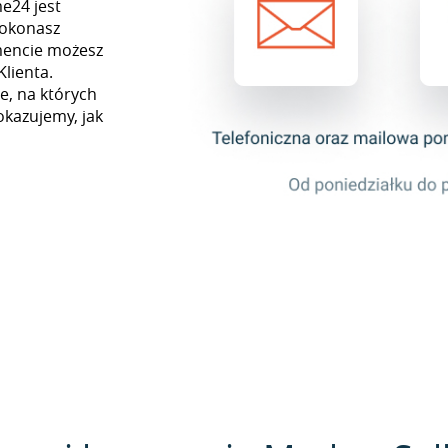
e24 jest
dokonasz
mencie możesz
Klienta.
e, na których
okazujemy, jak