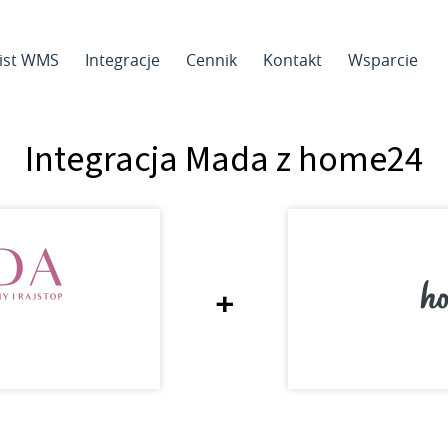
sist WMS
Integracje
Cennik
Kontakt
Wsparcie
Integracja Mada z home24
+