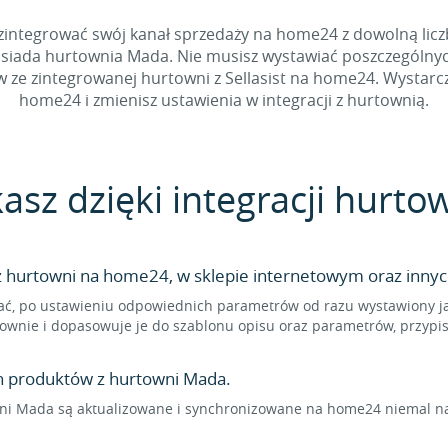
integrować swój kanał sprzedaży na home24 z dowolną liczb
osiada hurtownia Mada. Nie musisz wystawiać poszczególnyc
e zintegrowanej hurtowni z Sellasist na home24. Wystarczy,
home24 i zmienisz ustawienia w integracji z hurtownią.
kasz dzięki integracji hur
hurtowni na home24, w sklepie internetowym oraz innyc
ć, po ustawieniu odpowiednich parametrów od razu wystawiony ja
townie i dopasowuje je do szablonu opisu oraz parametrów, przyp
n produktów z hurtowni Mada.
i Mada są aktualizowane i synchronizowane na home24 niemal na 