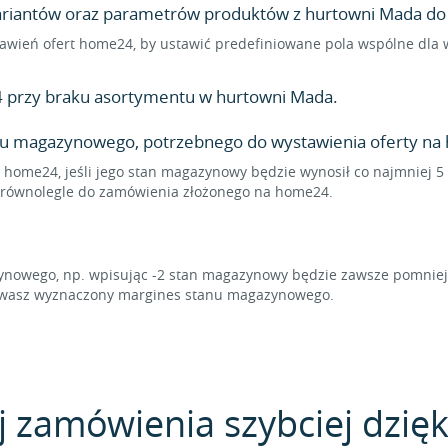
wariantów oraz parametrów produktów z hurtowni Mada do S
ustawień ofert home24, by ustawić predefiniowane pola wspólne dl
 przy braku asortymentu w hurtowni Mada.
nu magazynowego, potrzebnego do wystawienia oferty na
a home24, jeśli jego stan magazynowy będzie wynosił co najmniej 5
ię równolegle do zamówienia złożonego na home24.
owego, np. wpisując -2 stan magazynowy będzie zawsze pomniejsz
howasz wyznaczony margines stanu magazynowego.
j zamówienia szybciej dzięk