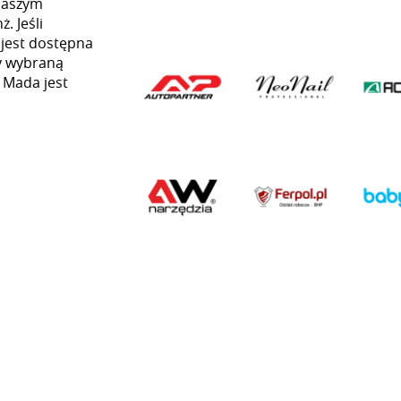
naszym
. Jeśli
 jest dostępna
my wybraną
ą Mada jest