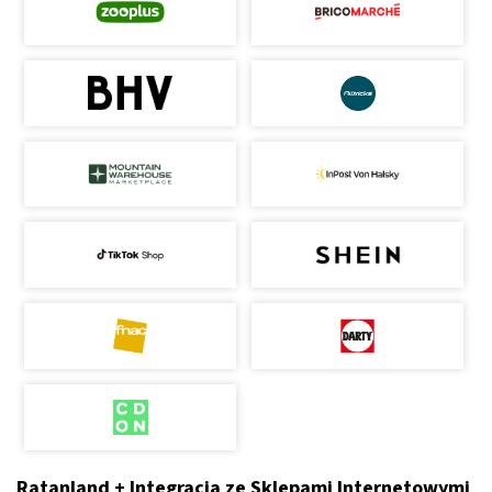
Ratanland + Integracja ze Sklepami Internetowymi