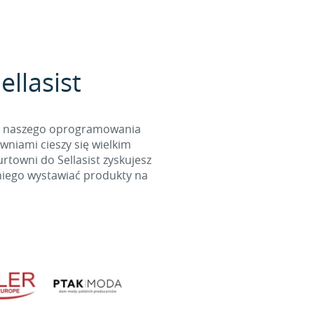
llasist
cą naszego oprogramowania
wniami cieszy się wielkim
towni do Sellasist zyskujesz
niego wystawiać produkty na