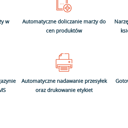
ży w
Automatyczne doliczanie marży do
Narzę
cen produktów
ks
azynie
Automatyczne nadawanie przesyłek
Goto
WMS
oraz drukowanie etykiet