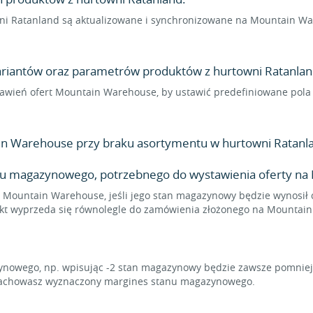
i Ratanland są aktualizowane i synchronizowane na Mountain War
wariantów oraz parametrów produktów z hurtowni Ratanland
ustawień ofert Mountain Warehouse, by ustawić predefiniowane pol
n Warehouse przy braku asortymentu w hurtowni Ratanl
nu magazynowego, potrzebnego do wystawienia oferty na
a Mountain Warehouse, jeśli jego stan magazynowy będzie wynosił c
dukt wyprzeda się równolegle do zamówienia złożonego na Mountai
owego, np. wpisując -2 stan magazynowy będzie zawsze pomniejsz
u zachowasz wyznaczony margines stanu magazynowego.