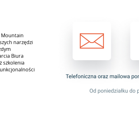
a Mountain
szych narzędzi
ażdym
rcia Biura
ż szkolenia
funkcjonalności