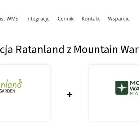
sist WMS
Integracje
Cennik
Kontakt
Wsparcie
acja Ratanland z Mountain Wa
+