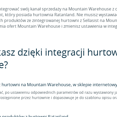
ntegrować swój kanał sprzedaży na Mountain Warehouse z d
ent, który posiada hurtownia Ratanland. Nie musisz wystawia
 produktów ze zintegrowanej hurtowni z Sellasist na Mount
nia ofert Mountain Warehouse i zmienisz ustawienia w integr
asz dzięki integracji hurto
e?
hurtowni na Mountain Warehouse, w sklepie internetowy
ać, po ustawieniu odpowiednich parametrów od razu wystawiony j
udostępnione przez hurtownie i dopasowuje je do szablonu opisu o
n produktów z hurtowni Ratanland.