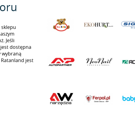
oru
 sklepu
naszym
. Jeśli
 jest dostępna
my wybraną
ą Ratanland jest