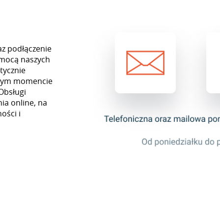
az podłączenie
omocą naszych
tycznie
ażdym momencie
Obsługi
ia online, na
ości i