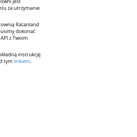
towni jest
tu za utrzymanie
urtownią Ratanland
 musimy dokonać
 API z Twoim
okładną instrukcję
od tym
linkiem
.