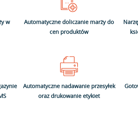
ży w
Automatyczne doliczanie marży do
Narzę
cen produktów
ks
azynie
Automatyczne nadawanie przesyłek
Goto
WMS
oraz drukowanie etykiet