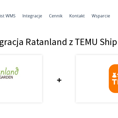
sist WMS
Integracje
Cennik
Kontakt
Wsparcie
egracja Ratanland z TEMU Ship
+