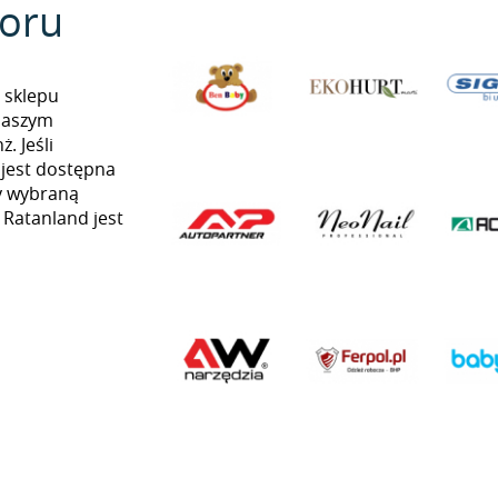
oru
 sklepu
naszym
. Jeśli
 jest dostępna
my wybraną
ą Ratanland jest