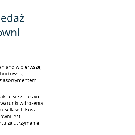
zedaż
owni
atanland w pierwszej
z hurtownią
w z asortymentem
aktuj się z naszym
 warunki wdrożenia
 Sellasist. Koszt
towni jest
tu za utrzymanie