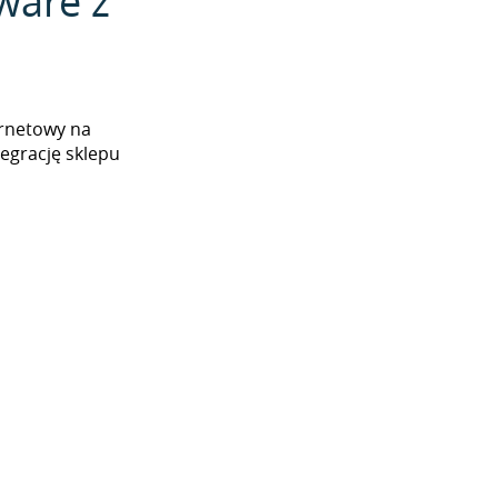
ware z
ernetowy na
egrację sklepu