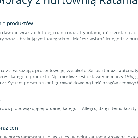
nie produktów.
odawane wraz z ich kategoriami oraz atrybutami, które zostaną au
ry wraz z brakującymi kategoriami. Możesz wybrać kategorie z hur
marżę, wskazując procentowo jej wysokość. Sellasist może automat
eny i kategorii produktu. Np. możliwe jest ustawienie marży 15%, 
0 zł. System pozwala skonfigurować dowolną ilość progów cenowyc
.
rowizji obowiązującej w danej kategorii Allegro, dzięki temu koszt
raz cen
 w oprogramowaniu Sellasist jest w pełni zautomatyzowana, dzięk