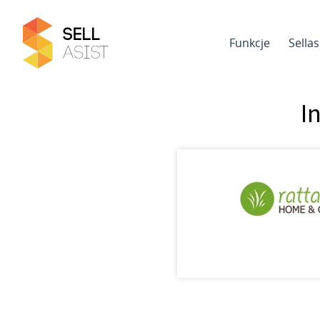
Funkcje
Sella
I