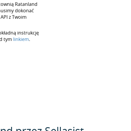
urtownią Ratanland
 musimy dokonać
 API z Twoim
okładną instrukcję
od tym
linkiem
.
d przez Sellasist