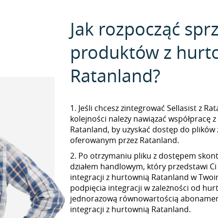
Jak rozpocząć spr
produktów z hurt
Ratanland?
1. Jeśli chcesz zintegrować Sellasist z R
kolejności należy nawiązać współpracę 
Ratanland, by uzyskać dostęp do plikó
oferowanym przez Ratanland.
2. Po otrzymaniu pliku z dostępem skont
działem handlowym, który przedstawi Ci
integracji z hurtownią Ratanland w Twoim
podpięcia integracji w zależności od hur
jednorazową równowartością abonamen
integracji z hurtownią Ratanland.