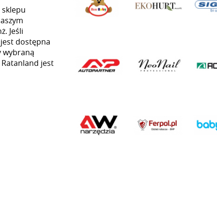
 sklepu
naszym
. Jeśli
 jest dostępna
my wybraną
ą Ratanland jest