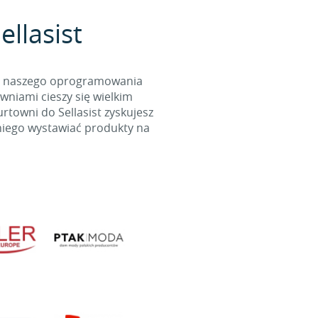
llasist
cą naszego oprogramowania
wniami cieszy się wielkim
towni do Sellasist zyskujesz
niego wystawiać produkty na