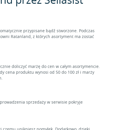
tomatycznie przypisane bądź stworzone. Podczas
towni Ratanland, z których asortyment ma zostać
ycznie doliczyć marżę do cen w całym asortymencie.
gdy cena produktu wynosi od 50 do 100 zł i marży
h.
y prowadzenia sprzedaży w serwisie pokryje
i czemu unikniesz pomyłek. Dodatkowo, dzięki