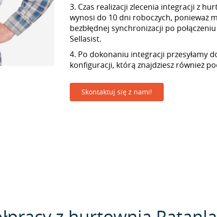
3. Czas realizacji zlecenia integracji z h
wynosi do 10 dni roboczych, ponieważ
bezbłędnej synchronizacji po połączeniu
Sellasist.
4. Po dokonaniu integracji przesyłamy d
konfiguracji, którą znajdziesz również p
Skontaktuj się z nami!
łpracy z hurtownią Ratanlan