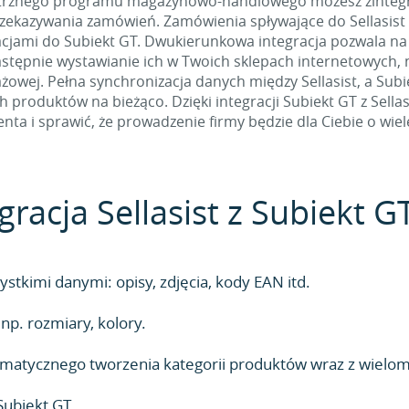
nętrznego programu magazynowo-handlowego możesz zintegro
ekazywania zamówień. Zamówienia spływające do Sellasist
acjami do Subiekt GT. Dwukierunkowa integracja pozwala na
następnie wystawianie ich w Twoich sklepach internetowych, 
owej. Pełna synchronizacja danych między Sellasist, a Subi
produktów na bieżąco. Dzięki integracji Subiekt GT z Sella
ienta i sprawić, że prowadzenie firmy będzie dla Ciebie o wiel
acja Sellasist z Subiekt G
stkimi danymi: opisy, zdjęcia, kody EAN itd.
p. rozmiary, kolory.
utomatycznego tworzenia kategorii produktów wraz z wielo
Subiekt GT.