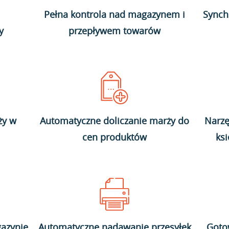
Pełna kontrola nad magazynem i
Synch
y
przepływem towarów
ży w
Automatyczne doliczanie marży do
Narzę
cen produktów
ks
azynie
Automatyczne nadawanie przesyłek
Goto