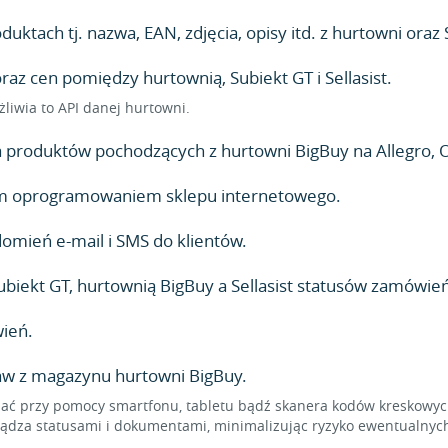
ktach tj. nazwa, EAN, zdjęcia, opisy itd. z hurtowni oraz S
z cen pomiędzy hurtownią, Subiekt GT i Sellasist.
żliwia to API danej hurtowni.
produktów pochodzących z hurtowni BigBuy na Allegro, O
lnym oprogramowaniem sklepu internetowego.
mień e-mail i SMS do klientów.
iekt GT, hurtownią BigBuy a Sellasist statusów zamówień
ień.
taw z magazynu hurtowni BigBuy.
 przy pomocy smartfonu, tabletu bądź skanera kodów kreskowych,
dza statusami i dokumentami, minimalizując ryzyko ewentualnych