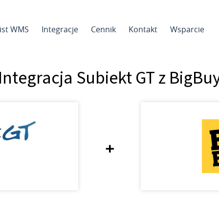
sist WMS
Integracje
Cennik
Kontakt
Wsparcie
Integracja Subiekt GT z BigBu
+