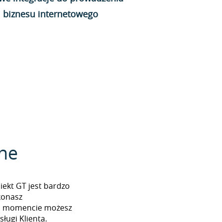
biznesu internetowego
zne
iekt GT jest bardzo
konasz
ym momencie możesz
ługi Klienta.