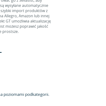
wać go z Sellasist, aby
 są wysyłane automatycznie
 szybki import produktów z
na Allegro, Amazon lub innej
ekt GT umożliwia aktualizację
sist możesz poprawić jakość
e prostsze.
T
ma poziomami podkategorii.