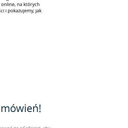
 online, na których
i i pokazujemy, jak
zamówień!