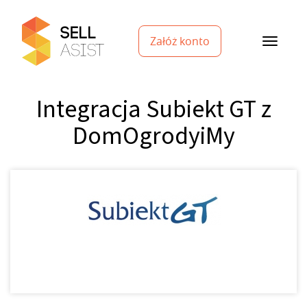
Załóż konto
Integracja Subiekt GT z
DomOgrodyiMy