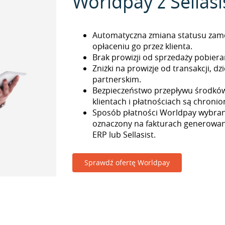
Worldpay z Sellasi
Automatyczna zmiana statusu zam
opłaceniu go przez klienta.
Brak prowizji od sprzedaży pobieran
Zniżki na prowizje od transakcji, 
partnerskim.
Bezpieczeństwo przepływu środkó
klientach i płatnościach są chronio
Sposób płatności Worldpay wybrany
oznaczony na fakturach generowa
ERP lub Sellasist.
Sprawdź ofertę Worldpay