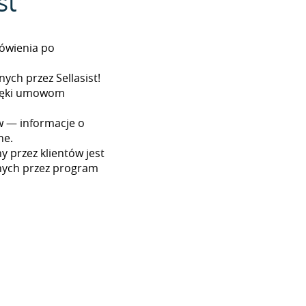
st
ówienia po
ych przez Sellasist!
dzięki umowom
w — informacje o
ne.
 przez klientów jest
nych przez program