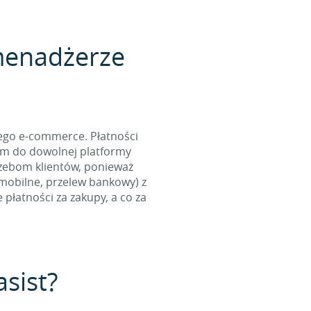
 menadżerze
ego e-commerce. Płatności
ym do dowolnej platformy
zebom klientów, ponieważ
 mobilne, przelew bankowy) z
płatności za zakupy, a co za
asist?