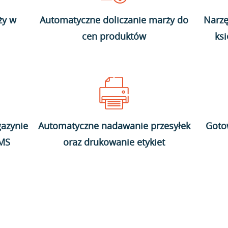
ży w
Automatyczne doliczanie marży do
Narzę
cen produktów
ks
azynie
Automatyczne nadawanie przesyłek
Goto
WMS
oraz drukowanie etykiet