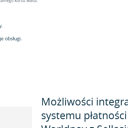
alnego kursu walut.
y.
e obsługi.
Możliwości integra
systemu płatności