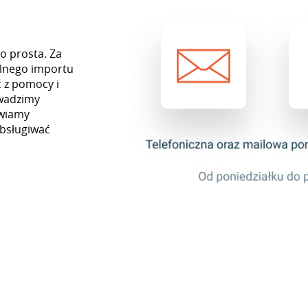
o prosta. Za
lnego importu
 z pomocy i
owadzimy
awiamy
obsługiwać