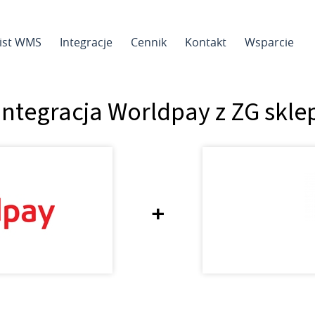
sist WMS
Integracje
Cennik
Kontakt
Wsparcie
Integracja Worldpay z ZG skle
+