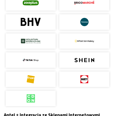
Aptel + Integracja ze Sklepami Internetowymi