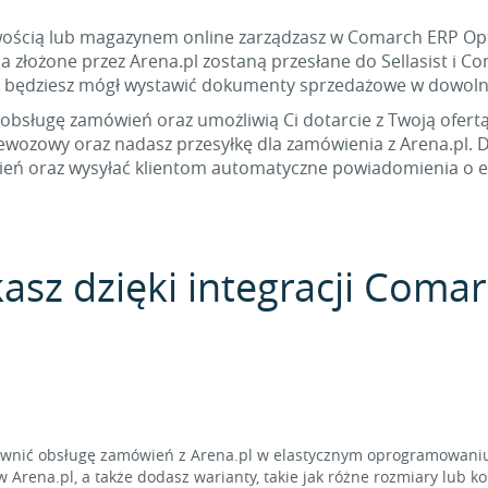
owością lub magazynem online zarządzasz w Comarch ERP Opti
złożone przez Arena.pl zostaną przesłane do Sellasist i Co
 będziesz mógł wystawić dokumenty sprzedażowe w dowol
 obsługę zamówień oraz umożliwią Ci dotarcie z Twoją ofert
zewozowy oraz nadasz przesyłkę dla zamówienia z Arena.pl.
eń oraz wysyłać klientom automatyczne powiadomienia o eta
kasz dzięki integracji Com
rawnić obsługę zamówień z Arena.pl w elastycznym oprogramowaniu
 Arena.pl, a także dodasz warianty, takie jak różne rozmiary lub ko