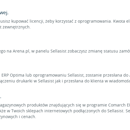
wej.
usisz kupować licencji, żeby korzystać z oprogramowania. Kwota e
rt zewnętrznych.
ego na Arena.pl, w panelu Sellasist zobaczysz zmianę statusu zam
h ERP Optima lub oprogramowaniu Sellasist, zostanie przesłana d
eniu drukarki w Sellasist jak i przesłana do klienta w wiadomośc
.
 magazynowych produktów znajdujących się w programie Comarch E
akże w Twoich sklepach internetowych podłączonych do Sellasist. S
zynowych i cenach.