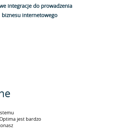
we integracje do prowadzenia
biznesu internetowego
zne
systemu
ptima jest bardzo
konasz