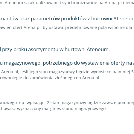
i Ateneum są aktualizowane i synchronizowane na Arena.pl niemal
 wariantów oraz parametrów produktów z hurtowni Ateneum 
stawień ofert Arena.pl, by ustawić predefiniowane pola wspólne d
l przy braku asortymentu w hurtowni Ateneum.
u magazynowego, potrzebnego do wystawienia oferty na 
 Arena.pl, jeśli jego stan magazynowy będzie wynosił co najmniej 
ę równolegle do zamówienia złożonego na Arena.pl.
owego, np. wpisując -2 stan magazynowy będzie zawsze pomniejsz
zachowasz wyznaczony margines stanu magazynowego.