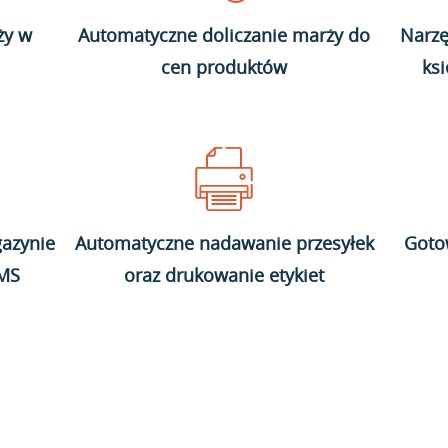
ży w
Automatyczne doliczanie marży do
Narzę
cen produktów
ks
azynie
Automatyczne nadawanie przesyłek
Goto
WMS
oraz drukowanie etykiet