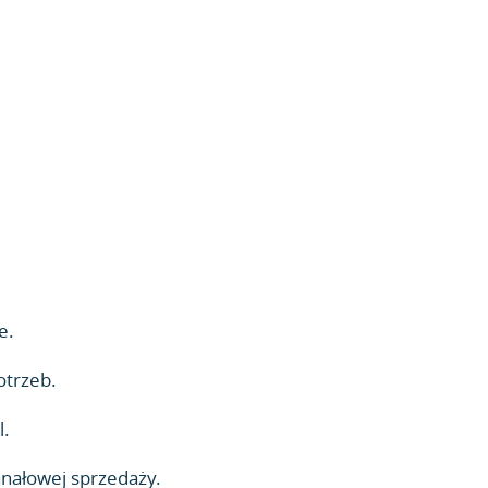
e.
otrzeb.
l.
anałowej sprzedaży.