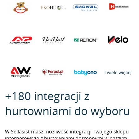
+180 integracji z
hurtowniami do wyboru
W Sellasist masz możliwość integracji Twojego sklepu
internetowego z hurtowniami dostępnymi w naszym