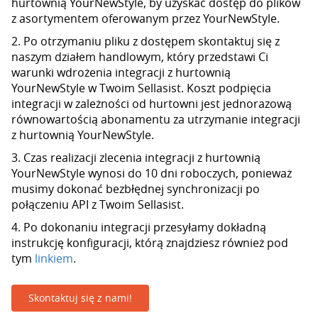
hurtownią YourNewStyle, by uzyskać dostęp do plików
z asortymentem oferowanym przez YourNewStyle.
2. Po otrzymaniu pliku z dostępem skontaktuj się z
naszym działem handlowym, który przedstawi Ci
warunki wdrożenia integracji z hurtownią
YourNewStyle w Twoim Sellasist. Koszt podpięcia
integracji w zależności od hurtowni jest jednorazową
równowartością abonamentu za utrzymanie integracji
z hurtownią YourNewStyle.
3. Czas realizacji zlecenia integracji z hurtownią
YourNewStyle wynosi do 10 dni roboczych, ponieważ
musimy dokonać bezbłędnej synchronizacji po
połączeniu API z Twoim Sellasist.
4. Po dokonaniu integracji przesyłamy dokładną
instrukcję konfiguracji, którą znajdziesz również pod
tym
linkiem
.
Skontaktuj się z nami!