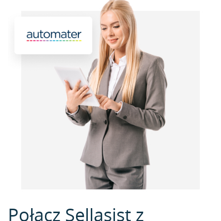
Połącz Sellasist z