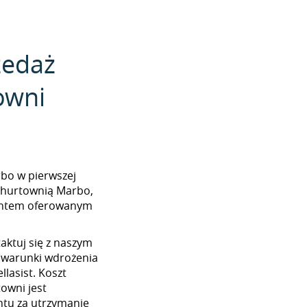
zedaż
owni
arbo w pierwszej
z hurtownią Marbo,
mentem oferowanym
aktuj się z naszym
 warunki wdrożenia
lasist. Koszt
towni jest
tu za utrzymanie