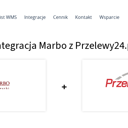
sist WMS
Integracje
Cennik
Kontakt
Wsparcie
ntegracja Marbo z Przelewy24.
+