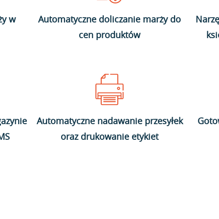
ży w
Automatyczne doliczanie marży do
Narzę
cen produktów
ks
azynie
Automatyczne nadawanie przesyłek
Goto
WMS
oraz drukowanie etykiet