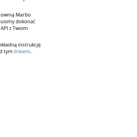
urtownią Marbo
 musimy dokonać
 API z Twoim
okładną instrukcję
od tym
linkiem
.