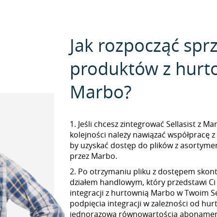
Jak rozpocząć spr
produktów z hurt
Marbo?
1. Jeśli chcesz zintegrować Sellasist z M
kolejności należy nawiązać współpracę 
by uzyskać dostęp do plików z asorty
przez Marbo.
2. Po otrzymaniu pliku z dostępem skont
działem handlowym, który przedstawi Ci
integracji z hurtownią Marbo w Twoim Sel
podpięcia integracji w zależności od hur
jednorazową równowartością abonamen