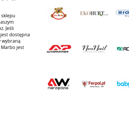
 sklepu
naszym
. Jeśli
 jest dostępna
my wybraną
ą Marbo jest