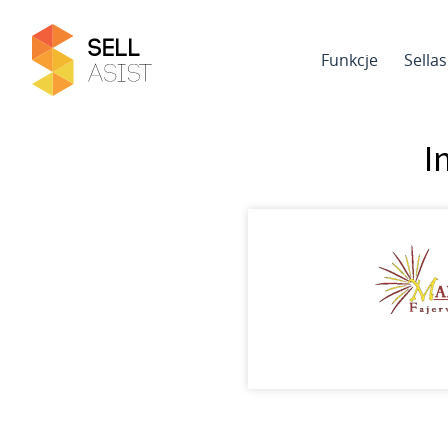
Funkcje
Sella
I