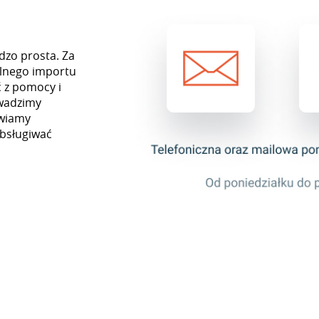
dzo prosta. Za
lnego importu
 z pomocy i
owadzimy
awiamy
obsługiwać