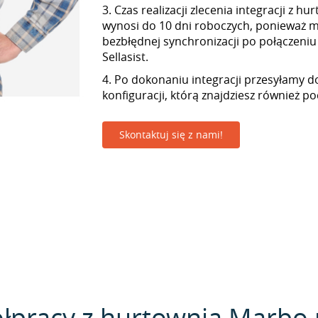
3. Czas realizacji zlecenia integracji z h
wynosi do 10 dni roboczych, ponieważ
bezbłędnej synchronizacji po połączeniu
Sellasist.
4. Po dokonaniu integracji przesyłamy d
konfiguracji, którą znajdziesz również p
Skontaktuj się z nami!
łpracy z hurtownią Marbo p