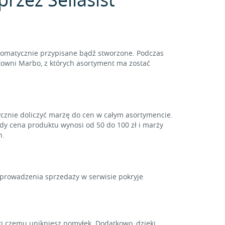
tomatycznie przypisane bądź stworzone. Podczas
towni Marbo, z których asortyment ma zostać
ycznie doliczyć marżę do cen w całym asortymencie.
gdy cena produktu wynosi od 50 do 100 zł i marży
h.
y prowadzenia sprzedaży w serwisie pokryje
i czemu unikniesz pomyłek. Dodatkowo, dzięki