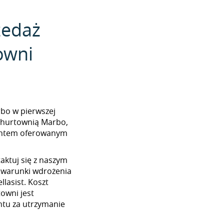
zedaż
owni
arbo w pierwszej
z hurtownią Marbo,
mentem oferowanym
aktuj się z naszym
 warunki wdrożenia
lasist. Koszt
towni jest
tu za utrzymanie