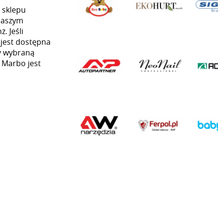
 sklepu
naszym
. Jeśli
 jest dostępna
my wybraną
ą Marbo jest