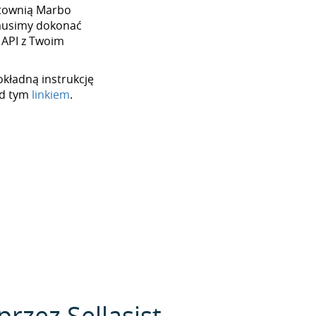
urtownią Marbo
 musimy dokonać
 API z Twoim
okładną instrukcję
od tym
linkiem
.
rzez Sellasist