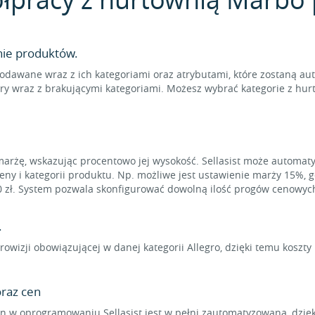
nie produktów.
odawane wraz z ich kategoriami oraz atrybutami, które zostaną au
ry wraz z brakującymi kategoriami. Możesz wybrać kategorie z hur
marżę, wskazując procentowo jej wysokość. Sellasist może automat
eny i kategorii produktu. Np. możliwe jest ustawienie marży 15%, 
0 zł. System pozwala skonfigurować dowolną ilość progów cenowyc
.
rowizji obowiązującej w danej kategorii Allegro, dzięki temu koszt
raz cen
 w oprogramowaniu Sellasist jest w pełni zautomatyzowana, dzięk