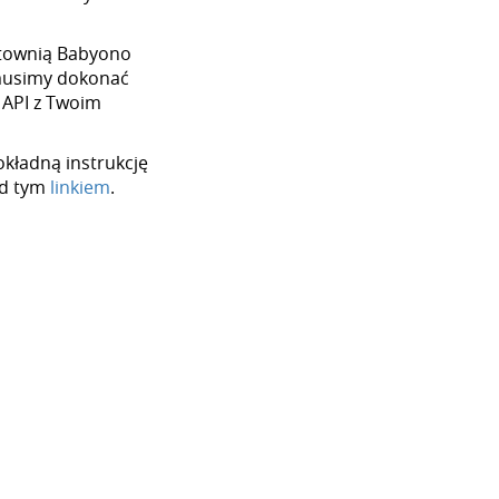
hurtownią Babyono
 musimy dokonać
 API z Twoim
okładną instrukcję
od tym
linkiem
.