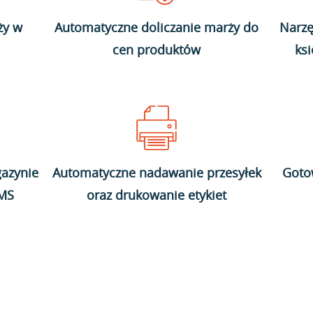
ży w
Automatyczne doliczanie marży do
Narzę
cen produktów
ks
azynie
Automatyczne nadawanie przesyłek
Goto
WMS
oraz drukowanie etykiet