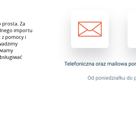
o prosta. Za
lnego importu
 z pomocy i
owadzimy
awiamy
obsługiwać