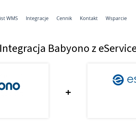
sist WMS
Integracje
Cennik
Kontakt
Wsparcie
Integracja Babyono z eServic
+