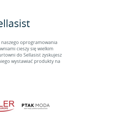
llasist
cą naszego oprogramowania
wniami cieszy się wielkim
towni do Sellasist zyskujesz
niego wystawiać produkty na