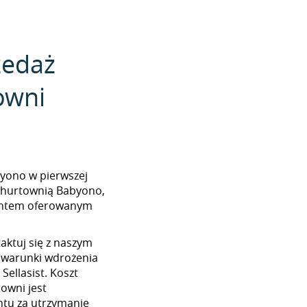
zedaż
owni
abyono w pierwszej
z hurtownią Babyono,
mentem oferowanym
aktuj się z naszym
 warunki wdrożenia
ellasist. Koszt
towni jest
tu za utrzymanie