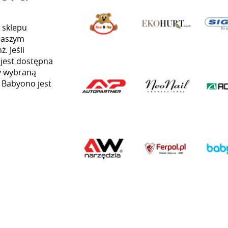
 sklepu
naszym
. Jeśli
 jest dostępna
my wybraną
ą Babyono jest