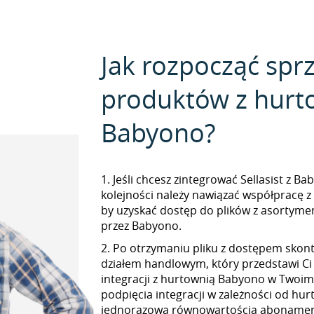
Jak rozpocząć spr
produktów z hurt
Babyono?
1. Jeśli chcesz zintegrować Sellasist z B
kolejności należy nawiązać współpracę 
by uzyskać dostęp do plików z asorty
przez Babyono.
2. Po otrzymaniu pliku z dostępem skont
działem handlowym, który przedstawi Ci
integracji z hurtownią Babyono w Twoim S
podpięcia integracji w zależności od hur
jednorazową równowartością abonamen