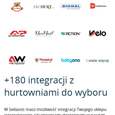
+180 integracji z
hurtowniami do wyboru
W Sellasist masz możliwość integracji Twojego sklepu