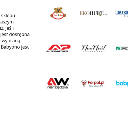
 sklepu
naszym
. Jeśli
 jest dostępna
my wybraną
ą Babyono jest