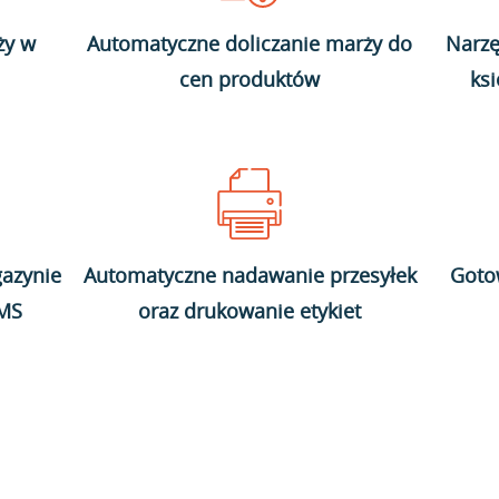
ży w
Automatyczne doliczanie marży do
Narzę
cen produktów
ks
azynie
Automatyczne nadawanie przesyłek
Goto
WMS
oraz drukowanie etykiet