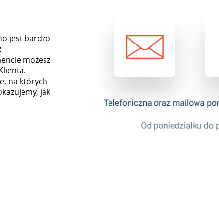
no jest bardzo
z
mencie możesz
Klienta.
e, na których
okazujemy, jak