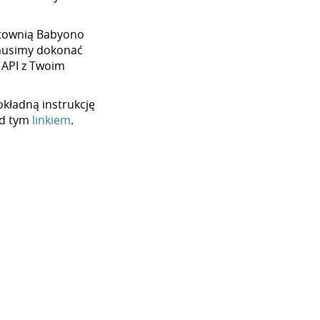
hurtownią Babyono
 musimy dokonać
 API z Twoim
okładną instrukcję
od tym
linkiem
.