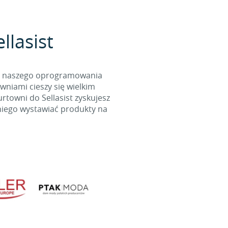
llasist
cą naszego oprogramowania
wniami cieszy się wielkim
towni do Sellasist zyskujesz
niego wystawiać produkty na