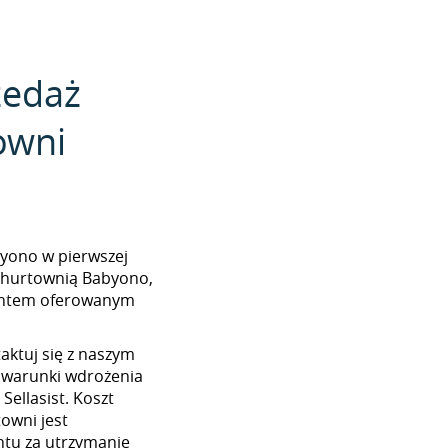
zedaż
owni
abyono w pierwszej
z hurtownią Babyono,
mentem oferowanym
aktuj się z naszym
 warunki wdrożenia
ellasist. Koszt
towni jest
tu za utrzymanie