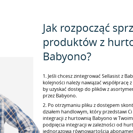
Jak rozpocząć spr
produktów z hurt
Babyono?
1. Jeśli chcesz zintegrować Sellasist z B
kolejności należy nawiązać współpracę 
by uzyskać dostęp do plików z asorty
przez Babyono.
2. Po otrzymaniu pliku z dostępem skont
działem handlowym, który przedstawi Ci
integracji z hurtownią Babyono w Twoim S
podpięcia integracji w zależności od hur
jednorazową równowartością abonamen