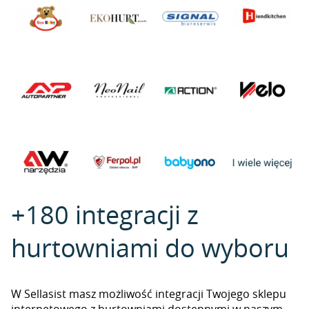
+180 integracji z
hurtowniami do wyboru
W Sellasist masz możliwość integracji Twojego sklepu