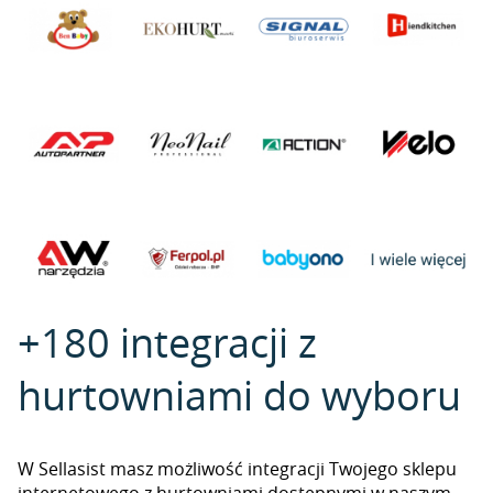
+180 integracji z
hurtowniami do wyboru
W Sellasist masz możliwość integracji Twojego sklepu