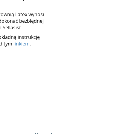
urtownią Latex wynosi
dokonać bezbłędnej
Sellasist.
okładną instrukcję
od tym
linkiem
.