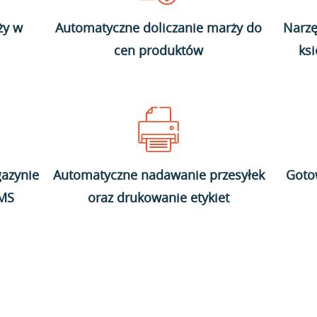
ży w
Automatyczne doliczanie marży do
Narzę
cen produktów
ks
azynie
Automatyczne nadawanie przesyłek
Goto
WMS
oraz drukowanie etykiet