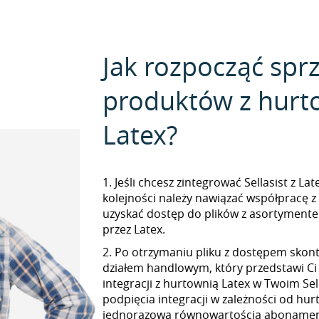
Jak rozpocząć spr
produktów z hurt
Latex?
1. Jeśli chcesz zintegrować Sellasist z La
kolejności należy nawiązać współpracę z
uzyskać dostęp do plików z asortymen
przez Latex.
2. Po otrzymaniu pliku z dostępem skont
działem handlowym, który przedstawi Ci
integracji z hurtownią Latex w Twoim Sell
podpięcia integracji w zależności od hur
jednorazową równowartością abonamen