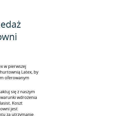
zedaż
owni
tex w pierwszej
 hurtownią Latex, by
tem oferowanym
aktuj się z naszym
 warunki wdrożenia
asist. Koszt
towni jest
tu za utrzymanie