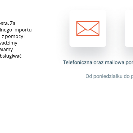
sta. Za
lnego importu
 z pomocy i
owadzimy
awiamy
obsługiwać