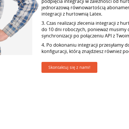
podpięcia integracji w zależności od hur
jednorazową równowartością abonamen
integracji z hurtownią Latex.
3. Czas realizacji zlecenia integracji z h
do 10 dni roboczych, ponieważ musimy 
synchronizacji po połączeniu API z Twoim 
4. Po dokonaniu integracji przesyłamy d
konfiguracji, którą znajdziesz również p
Skontaktuj się z nami!