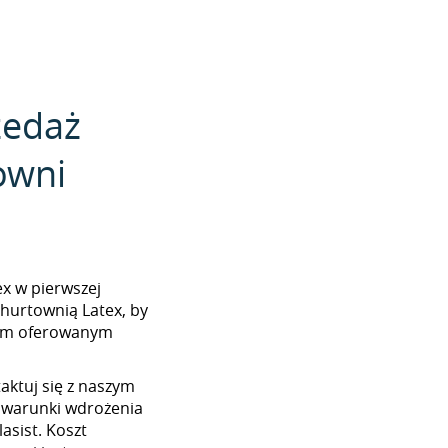
zedaż
owni
tex w pierwszej
 hurtownią Latex, by
tem oferowanym
aktuj się z naszym
 warunki wdrożenia
asist. Koszt