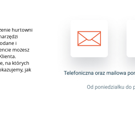
zenie hurtowni
narzędzi
odane i
encie możesz
Klienta.
e, na których
okazujemy, jak