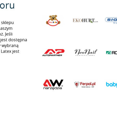
oru
 sklepu
naszym
. Jeśli
 jest dostępna
my wybraną
 Latex jest