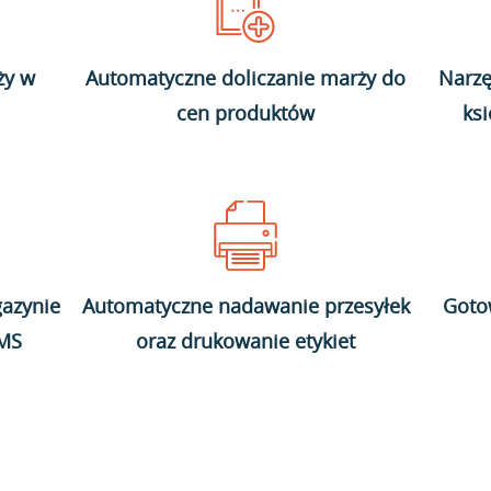
ży w
Automatyczne doliczanie marży do
Narzę
cen produktów
ks
azynie
Automatyczne nadawanie przesyłek
Goto
WMS
oraz drukowanie etykiet