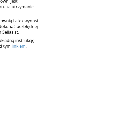
towni jest
tu za utrzymanie
urtownią Latex wynosi
dokonać bezbłędnej
Sellasist.
okładną instrukcję
od tym
linkiem
.