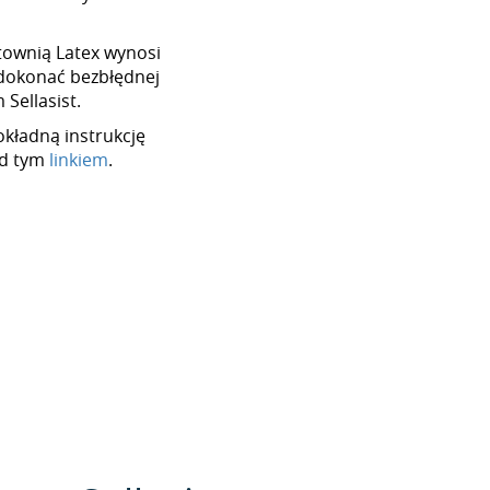
urtownią Latex wynosi
dokonać bezbłędnej
Sellasist.
okładną instrukcję
od tym
linkiem
.