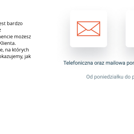
est bardzo
z
mencie możesz
Klienta.
e, na których
okazujemy, jak