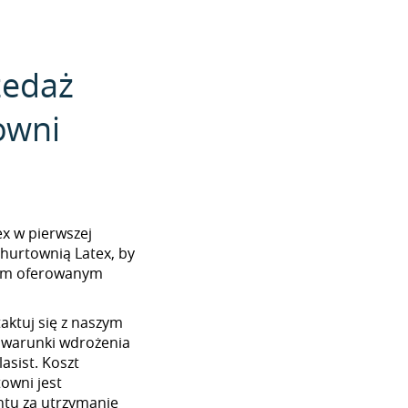
zedaż
owni
tex w pierwszej
 hurtownią Latex, by
tem oferowanym
aktuj się z naszym
 warunki wdrożenia
asist. Koszt
towni jest
tu za utrzymanie