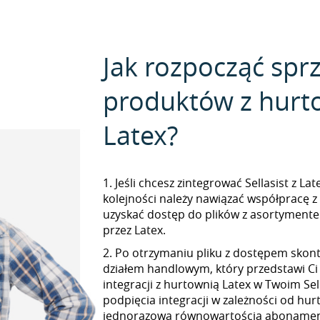
Jak rozpocząć spr
produktów z hurt
Latex?
1. Jeśli chcesz zintegrować Sellasist z La
kolejności należy nawiązać współpracę z
uzyskać dostęp do plików z asortymen
przez Latex.
2. Po otrzymaniu pliku z dostępem skont
działem handlowym, który przedstawi Ci
integracji z hurtownią Latex w Twoim Sell
podpięcia integracji w zależności od hur
jednorazową równowartością abonamen